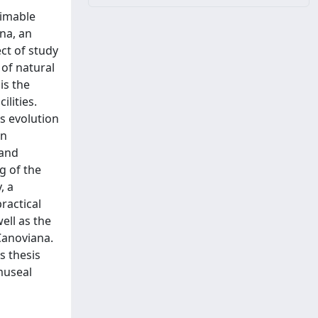
timable
ana, an
ct of study
 of natural
is the
ilities.
s evolution
in
 and
g of the
, a
ractical
ell as the
Canoviana.
s thesis
museal