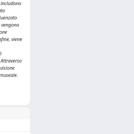
e includono
nto
fluenzato
o, vengono
ione
nfine, viene
i
 Attraverso
 visione
 museale.