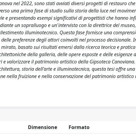
nova nel 2022, sono stati avviati diversi progetti di restauro ch
verso una prima fase di studio sulla storia della luce nel movime
 e presentando esempi significativi di progettisti che hanno in
diante un sopralluogo e un'intervista con la direttrice del muse
 riallestimento illuminotecnico. Questa fase fornisce una comprens
delle preferenze degli attori coinvolti nel processo decisionale. I
irato, basato sui risultati emersi dalla ricerca teorica e pratica
hitettoniche della galleria, delle opere esposte e delle esigenze d
ori e valorizzare il patrimonio artistico della Gipsoteca Canoviana.
itettura, storia dell'arte e illuminotecnica, questa tesi offre una
one nella fruizione e nella conservazione del patrimonio artistico
Dimensione
Formato