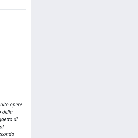
salto opere
o della
ggetto di
al
secondo