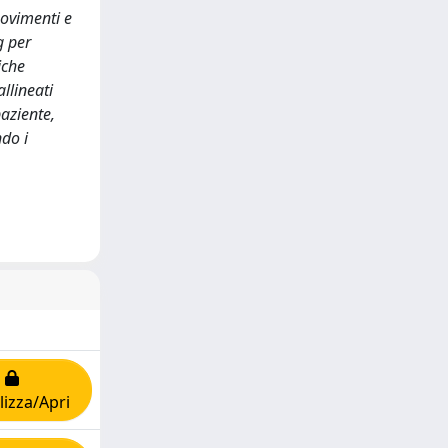
movimenti e
g per
iche
llineati
paziente,
do i
lizza/Apri