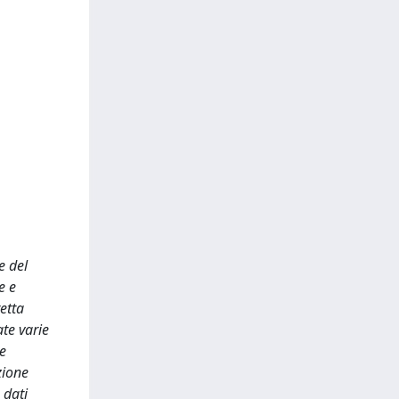
e del
e e
retta
te varie
le
zione
 dati