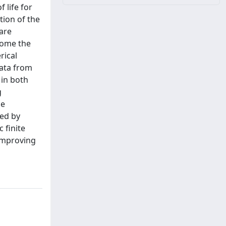
 life for
tion of the
are
come the
rical
data from
 in both
g
ne
ced by
 finite
 improving