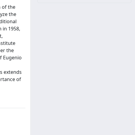
 of the
lyze the
ditional
 in 1958,
t,
stitute
der the
of Eugenio
is extends
ortance of