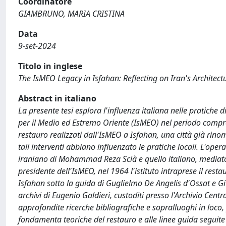
Coordinatore
GIAMBRUNO, MARIA CRISTINA
Data
9-set-2024
Titolo in inglese
The IsMEO Legacy in Isfahan: Reflecting on Iran's Architect
Abstract in italiano
La presente tesi esplora l'influenza italiana nelle pratiche di
per il Medio ed Estremo Oriente (IsMEO) nel periodo compreso 
restauro realizzati dall'IsMEO a Isfahan, una città già rinom
tali interventi abbiano influenzato le pratiche locali. L'oper
iraniano di Mohammad Reza Scià e quello italiano, mediato 
presidente dell'IsMEO, nel 1964 l'istituto intraprese il resta
Isfahan sotto la guida di Guglielmo De Angelis d'Ossat e Gi
archivi di Eugenio Galdieri, custoditi presso l'Archivio Cen
approfondite ricerche bibliografiche e sopralluoghi in loco, pe
fondamenta teoriche del restauro e alle linee guida seguite 