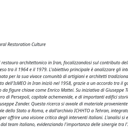
ural Restoration Culture
 restauro architettonico in Iran, focalizzandosi sul contributo dell
tra il 1964 e il 1979. L'obiettivo principale è analizzare gli int
ata per la sua vivace comunità di artigiani e architetti tradiziona
ato dell'IsMEO in Iran iniziò nel 1958, grazie a un accordo tra il 
da figure chiave come Enrico Mattei. Su iniziativa di Giuseppe T
uro di Persepoli, capitale achemenide, e di importanti edifici stori
useppe Zander. Questa ricerca si avvale di materiale proveniente
trale dello Stato a Roma, e dall'archivio ICHHTO a Tehran, integrat
r offrire una visione critica degli interventi italiani. L'analisi si 
dal team italiano, evidenziando l'importanza delle sinergie tra l