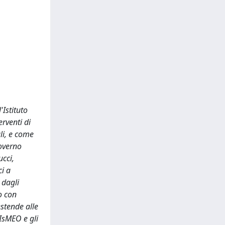
'Istituto
erventi di
li, e come
governo
ucci,
ci a
 dagli
o con
estende alle
'IsMEO e gli