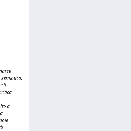
 nasce
 semiotica.
 il
ritica
lto a
la
uole
tà