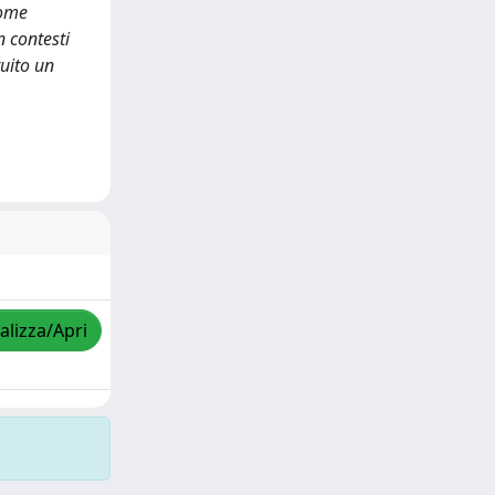
come
n contesti
ruito un
alizza/Apri