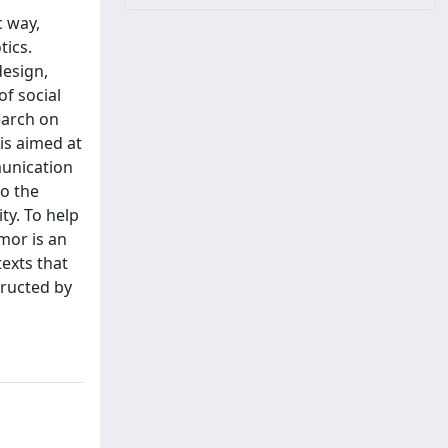
c way,
tics.
design,
f social
earch on
is aimed at
munication
to the
ty. To help
mor is an
exts that
tructed by