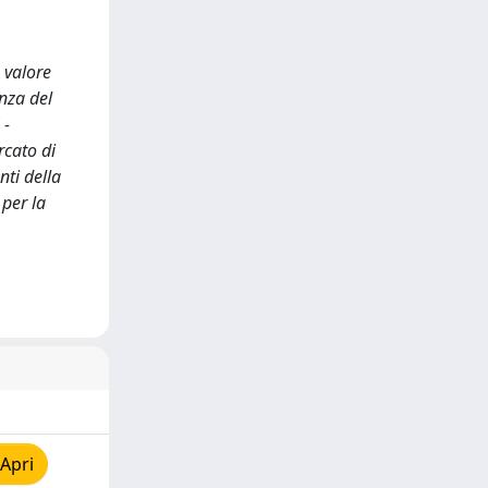
 valore
enza del
 -
rcato di
nti della
 per la
Apri