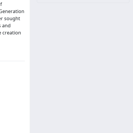
f
 Generation
er sought
s and
e creation