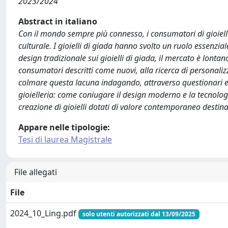
2023/2024
Abstract in italiano
Con il mondo sempre più connesso, i consumatori di gioielli
culturale. I gioielli di giada hanno svolto un ruolo essenzia
design tradizionale sui gioielli di giada, il mercato è lonta
consumatori descritti come nuovi, alla ricerca di personalizz
colmare questa lacuna indagando, attraverso questionari e i
gioielleria: come coniugare il design moderno e la tecnologia
creazione di gioielli dotati di valore contemporaneo destin
Appare nelle tipologie:
Tesi di laurea Magistrale
File allegati
File
2024_10_Ling.pdf
solo utenti autorizzati dal 13/09/2025