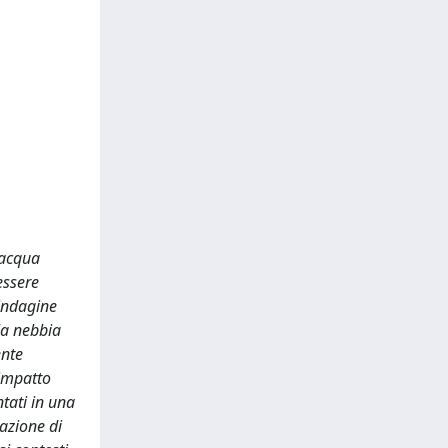
d’acqua
essere
'indagine
lla nebbia
ente
 impatto
tati in una
azione di