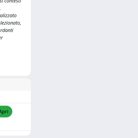
i contesti
,
alizzato
lezionato,
ardanti
er
Apri