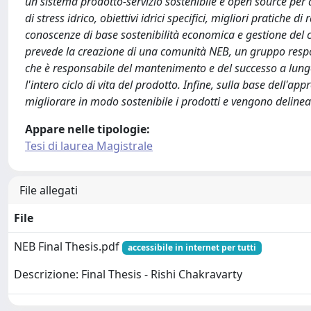
un sistema prodotto-servizio sostenibile e open source per 
di stress idrico, obiettivi idrici specifici, migliori pratiche
conoscenze di base sostenibilità economica e gestione del c
prevede la creazione di una comunità NEB, un gruppo respon
che è responsabile del mantenimento e del successo a lungo 
l'intero ciclo di vita del prodotto. Infine, sulla base dell'
migliorare in modo sostenibile i prodotti e vengono delineat
Appare nelle tipologie:
Tesi di laurea Magistrale
File allegati
File
NEB Final Thesis.pdf
accessibile in internet per tutti
Descrizione: Final Thesis - Rishi Chakravarty