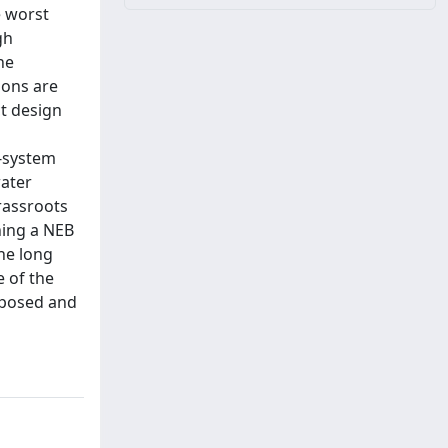
e worst
gh
he
ions are
ct design
e-system
water
grassroots
hing a NEB
the long
e of the
roposed and