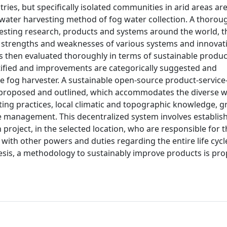
ries, but specifically isolated communities in arid areas ar
ve water harvesting method of fog water collection. A thorou
vesting research, products and systems around the world, t
the strengths and weaknesses of various systems and innovat
 is then evaluated thoroughly in terms of sustainable produ
ntified and improvements are categorically suggested and
e fog harvester. A sustainable open-source product-servic
en proposed and outlined, which accommodates the diverse 
sting practices, local climatic and topographic knowledge, 
le management. This decentralized system involves establis
 project, in the selected location, who are responsible for 
ith other powers and duties regarding the entire life cycl
thesis, a methodology to sustainably improve products is p