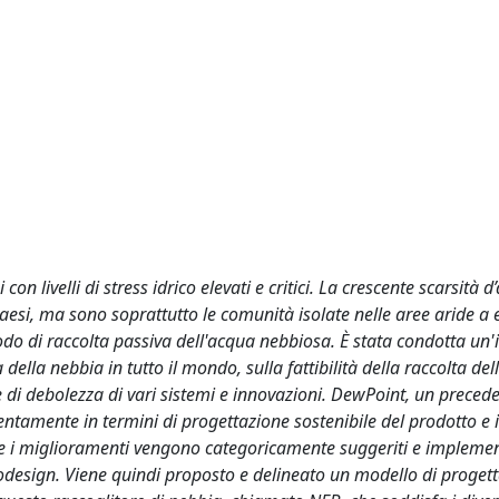
n livelli di stress idrico elevati e critici. La crescente scarsità 
paesi, ma sono soprattutto le comunità isolate nelle aree aride a 
todo di raccolta passiva dell'acqua nebbiosa. È stata condotta un
 della nebbia in tutto il mondo, sulla fattibilità della raccolta de
za e di debolezza di vari sistemi e innovazioni. DewPoint, un preced
tentamente in termini di progettazione sostenibile del prodotto e
mi e i miglioramenti vengono categoricamente suggeriti e implemen
codesign. Viene quindi proposto e delineato un modello di progett