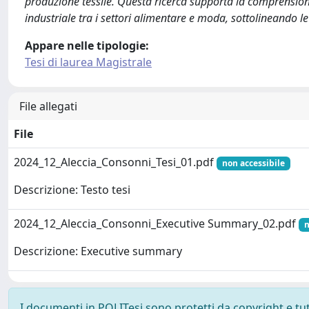
produzione tessile. Questa ricerca supporta la comprensione 
industriale tra i settori alimentare e moda, sottolineando 
Appare nelle tipologie:
Tesi di laurea Magistrale
File allegati
File
2024_12_Aleccia_Consonni_Tesi_01.pdf
non accessibile
Descrizione: Testo tesi
2024_12_Aleccia_Consonni_Executive Summary_02.pdf
n
Descrizione: Executive summary
I documenti in POLITesi sono protetti da copyright e tutti