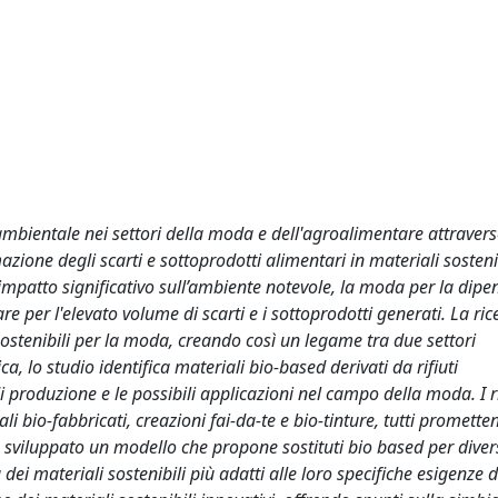
 ambientale nei settori della moda e dell'agroalimentare attravers
azione degli scarti e sottoprodotti alimentari in materiali sosteni
impatto significativo sull’ambiente notevole, la moda per la dip
are per l'elevato volume di scarti e i sottoprodotti generati. La ric
i sostenibili per la moda, creando così un legame tra due settori
a, lo studio identifica materiali bio-based derivati da rifiuti
i produzione e le possibili applicazioni nel campo della moda. I ri
i bio-fabbricati, creazioni fai-da-te e bio-tinture, tutti promettent
to sviluppato un modello che propone sostituti bio based per diver
 dei materiali sostenibili più adatti alle loro specifiche esigenze d