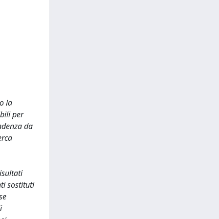
o la
bili per
endenza da
erca
sultati
i sostituti
se
i