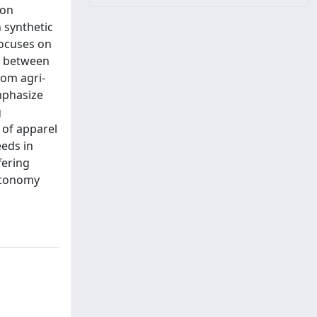
ion
n synthetic
focuses on
nk between
rom agri-
mphasize
g
 of apparel
eeds in
fering
 economy