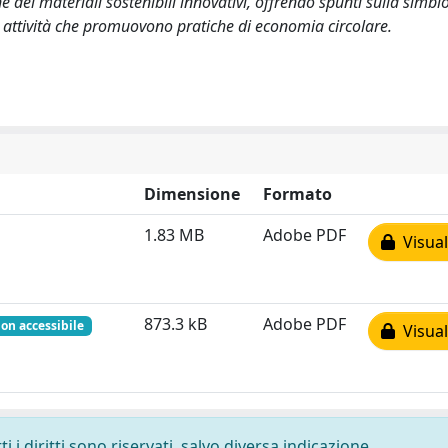
dei materiali sostenibili innovativi, offrendo spunti sulla simbio
le attività che promuovono pratiche di economia circolare.
Dimensione
Formato
1.83 MB
Adobe PDF
Visual
873.3 kB
Adobe PDF
on accessibile
Visual
 i diritti sono riservati, salvo diversa indicazione.