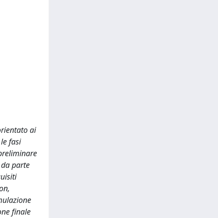
rientato ai
le fasi
 preliminare
Q da parte
uisiti
on,
imulazione
one finale