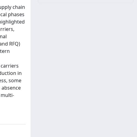
upply chain
ical phases
 highlighted
rriers,
nal
 and RFQ)
ttern
 carriers
duction in
less, some
he absence
 multi-