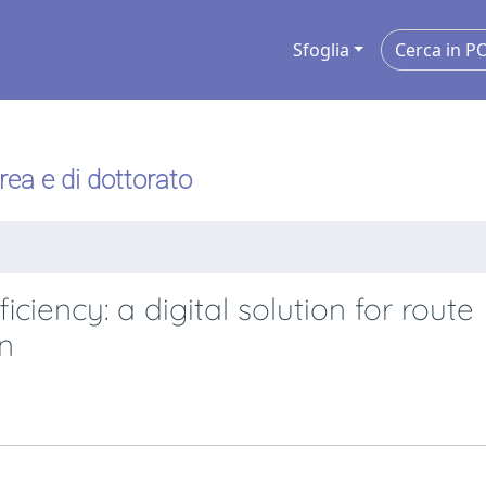
Sfoglia
urea e di dottorato
ciency: a digital solution for route
n