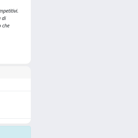
petitivi.
 di
o che