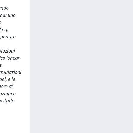
dendo
rna: uno
e
ding)
opertura
oluzioni
co (shear-
e.
ormulazioni
el, e le
iore al
luzioni a
mostrato