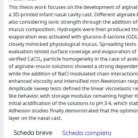
This thesis work focuses on the development of alginat
a 3D-printed infant nasal cavity cast. Different alginat
also considering ionic strength through the addition of
mucus composition. Hydrogels were then produced throu
evaporation was activated with glucono-δ-lactone (GDL
closely mimicked physiological mucus. Spreading tests a
evaluation tested surface coverage and evaporation of 
verified CaCO₃ particle homogeneity in the case of ace
of alginate–mucin solutions showed a strong dependenc
while the addition of NaCl modulated chain interactio
enhanced viscosity and intensified non-Newtonian respo
Amplitude sweep tests defined the linear viscoelastic r
like behavior, with storage modulus remaining higher 
initial acidification of the solutions to pH 3-4, which st
Adhesion studies finally demonstrated that the optimi
layer on the nasal cast.
Scheda breve
Scheda completa