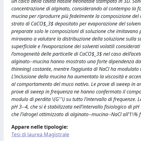
un calco della cavità nasale neonatale stampato in 3D. Sono 
concentrazione di alginato, considerando al contempo la forz
mucina per riprodurre più fedelmente la composizione del mu
strato di CaCO$_3$ depositato per evaporazione del solvente
preparate solo le composizioni di soluzione che imitavano p
miravano a valutare la distribuzione della soluzione sulla s
superficiale e l’evaporazione dei solventi volatili considera
l’omogeneità delle particelle di CaCO$_3$ nel caso dell’acet
alginato--mucina hanno mostrato una forte dipendenza dal
thinning) costante, mentre l’aggiunta di NaCl ha modulato 
L’inclusione della mucina ha aumentato la viscosità e acce
al comportamento del muco nativo. Le prove di sweep in ampi
prove di sweep in frequenza ne hanno confermato il comport
modulo di perdita \(G''\) su tutto l’intervallo di frequenze. 
pH 3--4, che si è stabilizzata nell’intervallo fisiologico di 
che l’idrogel ottimizzato di alginato--mucina--NaCl all’1\%
Appare nelle tipologie:
Tesi di laurea Magistrale