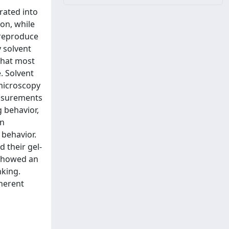
rated into
ion, while
 reproduce
 solvent
that most
. Solvent
 microscopy
easurements
 behavior,
on
 behavior.
 their gel-
 showed an
nking.
herent