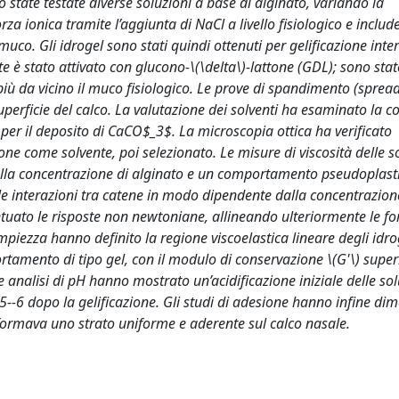
state testate diverse soluzioni a base di alginato, variando la
a ionica tramite l’aggiunta di NaCl a livello fisiologico e inclu
co. Gli idrogel sono stati quindi ottenuti per gelificazione inte
 è stato attivato con glucono-\(\delta\)-lattone (GDL); sono stat
iù da vicino il muco fisiologico. Le prove di spandimento (sprea
uperficie del calco. La valutazione dei solventi ha esaminato la c
ti per il deposito di CaCO$_3$. La microscopia ottica ha verificato
one come solvente, poi selezionato. Le misure di viscosità delle s
la concentrazione di alginato e un comportamento pseudoplasti
le interazioni tra catene in modo dipendente dalla concentrazion
ntuato le risposte non newtoniane, allineando ulteriormente le f
ezza hanno definito la regione viscoelastica lineare degli idrog
amento di tipo gel, con il modulo di conservazione \(G'\) super
Le analisi di pH hanno mostrato un’acidificazione iniziale delle so
pH 5--6 dopo la gelificazione. Gli studi di adesione hanno infine di
 formava uno strato uniforme e aderente sul calco nasale.