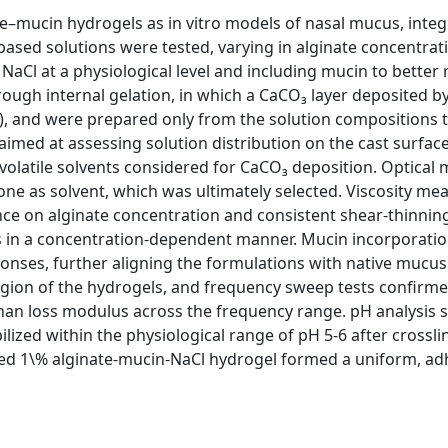
e–mucin hydrogels as in vitro models of nasal mucus, integ
e-based solutions were tested, varying in alginate concentrat
 NaCl at a physiological level and including mucin to better
gh internal gelation, in which a CaCO₃ layer deposited by
), and were prepared only from the solution compositions 
imed at assessing solution distribution on the cast surface
volatile solvents considered for CaCO₃ deposition. Optical
tone as solvent, which was ultimately selected. Viscosity m
e on alginate concentration and consistent shear-thinning
ns in a concentration-dependent manner. Mucin incorporati
nses, further aligning the formulations with native mucus
egion of the hydrogels, and frequency sweep tests confirmed
than loss modulus across the frequency range. pH analysis
abilized within the physiological range of pH 5-6 after crossli
zed 1\% alginate-mucin-NaCl hydrogel formed a uniform, ad