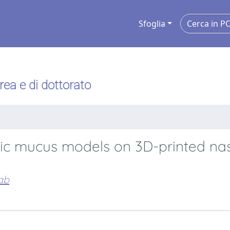
Sfoglia
urea e di dottorato
tic mucus models on 3D-printed na
ab