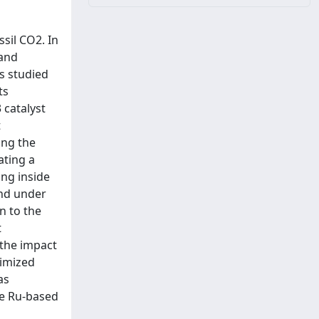
sil CO2. In
 and
as studied
ts
 catalyst
t
ing the
ating a
ng inside
and under
n to the
t
 the impact
timized
as
he Ru-based