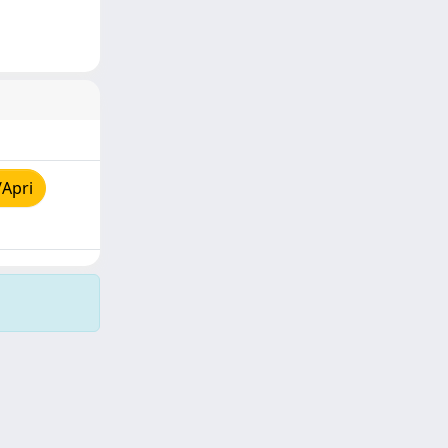
/Apri