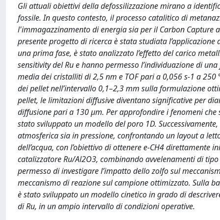
Gli attuali obiettivi della defossilizzazione mirano a identif
fossile. In questo contesto, il processo catalitico di metan
l'immagazzinamento di energia sia per il Carbon Capture and 
presente progetto di ricerca è stata studiata l’applicazione 
una prima fase, è stato analizzato l’effetto del carico metall
sensitivity del Ru e hanno permesso l’individuazione di un
media dei cristalliti di 2,5 nm e TOF pari a 0,056 s-1 a 250 
dei pellet nell’intervallo 0,1–2,3 mm sulla formulazione ot
pellet, le limitazioni diffusive diventano significative per 
diffusione pari a 130 μm. Per approfondire i fenomeni che si 
stato sviluppato un modello del poro 1D. Successivamente, s
atmosferica sia in pressione, confrontando un layout a let
dell’acqua, con l’obiettivo di ottenere e-CH4 direttamente iniet
catalizzatore Ru/Al2O3, combinando avvelenamenti di tipo ex-
permesso di investigare l’impatto dello zolfo sul meccanismo 
meccanismo di reazione sul campione ottimizzato. Sulla base 
è stato sviluppato un modello cinetico in grado di descrivere
di Ru, in un ampio intervallo di condizioni operative.