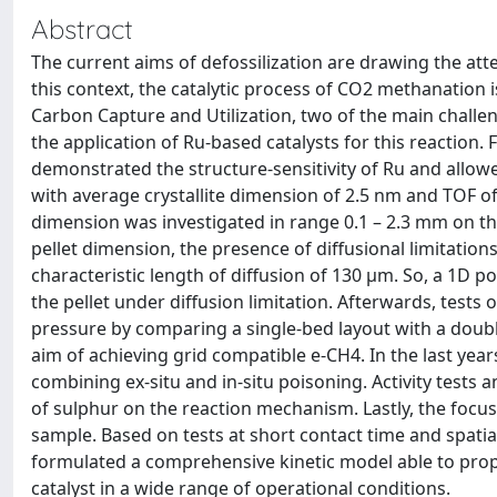
Abstract
The current aims of defossilization are drawing the atte
this context, the catalytic process of CO2 methanation 
Carbon Capture and Utilization, two of the main challeng
the application of Ru-based catalysts for this reaction. F
demonstrated the structure-sensitivity of Ru and allow
with average crystallite dimension of 2.5 nm and TOF of 0
dimension was investigated in range 0.1 – 2.3 mm on th
pellet dimension, the presence of diffusional limitatio
characteristic length of diffusion of 130 μm. So, a 1
the pellet under diffusion limitation. Afterwards, tes
pressure by comparing a single-bed layout with a doub
aim of achieving grid compatible e-CH4. In the last year
combining ex-situ and in-situ poisoning. Activity tests
of sulphur on the reaction mechanism. Lastly, the focu
sample. Based on tests at short contact time and spati
formulated a comprehensive kinetic model able to prop
catalyst in a wide range of operational conditions.