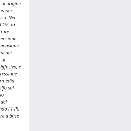
 di origine
sia per
ica. Nel
 CO2. In
cture-
mensione
dimensione
ni dei
 di
iffusiva, è
pressione
ermedia
olfo sul
no
 del
ndo FT-IR,
ore a base