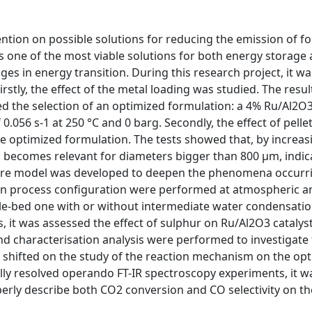
ntion on possible solutions for reducing the emission of fos
is one of the most viable solutions for both energy storage
es in energy transition. During this research project, it w
irstly, the effect of the metal loading was studied. The resul
ed the selection of an optimized formulation: a 4% Ru/Al2O3
.056 s-1 at 250 °C and 0 barg. Secondly, the effect of pelle
e optimized formulation. The tests showed that, by increas
ns becomes relevant for diameters bigger than 800 μm, indic
D pore model was developed to deepen the phenomena occurri
ts on process configuration were performed at atmospheric 
le-bed one with or without intermediate water condensatio
s, it was assessed the effect of sulphur on Ru/Al2O3 catalys
 and characterisation analysis were performed to investigate
s shifted on the study of the reaction mechanism on the op
ally resolved operando FT-IR spectroscopy experiments, it w
erly describe both CO2 conversion and CO selectivity on t