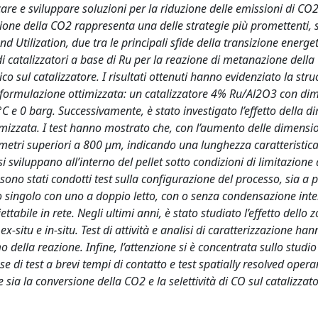
icare e sviluppare soluzioni per la riduzione delle emissioni di CO2
azione della CO2 rappresenta una delle strategie più promettenti, 
Utilization, due tra le principali sfide della transizione energet
di catalizzatori a base di Ru per la reazione di metanazione della
ico sul catalizzatore. I risultati ottenuti hanno evidenziato la stru
a formulazione ottimizzata: un catalizzatore 4% Ru/Al2O3 con di
°C e 0 barg. Successivamente, è stato investigato l’effetto della 
timizzata. I test hanno mostrato che, con l’aumento delle dimensio
diametri superiori a 800 μm, indicando una lunghezza caratteristica
sviluppano all’interno del pellet sotto condizioni di limitazione d
ono stati condotti test sulla configurazione del processo, sia a 
to singolo con uno a doppio letto, con o senza condensazione int
tabile in rete. Negli ultimi anni, è stato studiato l’effetto dello z
situ e in-situ. Test di attività e analisi di caratterizzazione han
della reazione. Infine, l’attenzione si è concentrata sullo studio
di test a brevi tempi di contatto e test spatially resolved opera
 sia la conversione della CO2 e la selettività di CO sul catalizzat