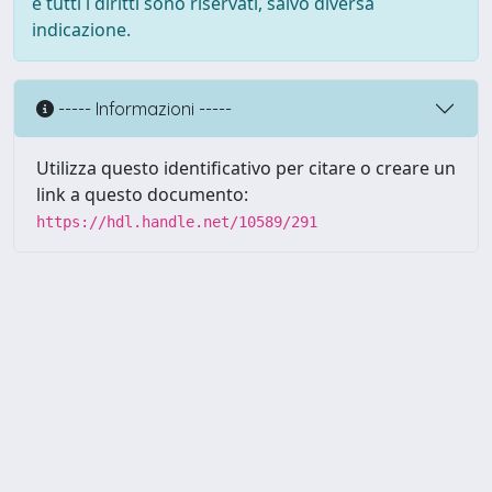
e tutti i diritti sono riservati, salvo diversa
indicazione.
----- Informazioni -----
Utilizza questo identificativo per citare o creare un
link a questo documento:
https://hdl.handle.net/10589/291
Powered by UNITESI
-
about
UNITESI
-
Utilizzo dei cookie