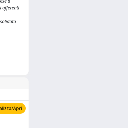
nese a
 afferenti
e
nsolidata
lizza/Apri