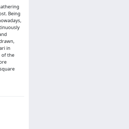
gathering
ost. Being
 nowadays,
ntinuously
 and
 drawn,
ri in
 of the
ore
 square