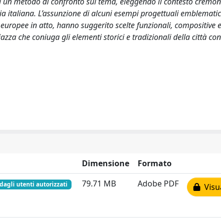
ta un metodo di confronto sul tema, eleggendo il contesto cremo
ia italiana. L’assunzione di alcuni esempi progettuali emblematici
 europee in atto, hanno suggerito scelte funzionali, compositive 
azza che coniuga gli elementi storici e tradizionali della città co
Dimensione
Formato
79.71 MB
Adobe PDF
 dagli utenti autorizzati
Visua