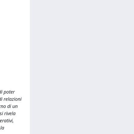
di poter
i relazioni
rno di un
i rivela
rativi,
 la