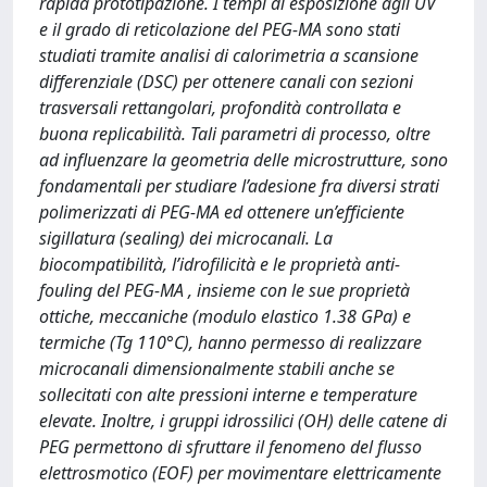
rapida prototipazione. I tempi di esposizione agli UV
e il grado di reticolazione del PEG-MA sono stati
studiati tramite analisi di calorimetria a scansione
differenziale (DSC) per ottenere canali con sezioni
trasversali rettangolari, profondità controllata e
buona replicabilità. Tali parametri di processo, oltre
ad influenzare la geometria delle microstrutture, sono
fondamentali per studiare l’adesione fra diversi strati
polimerizzati di PEG-MA ed ottenere un’efficiente
sigillatura (sealing) dei microcanali. La
biocompatibilità, l’idrofilicità e le proprietà anti-
fouling del PEG-MA , insieme con le sue proprietà
ottiche, meccaniche (modulo elastico 1.38 GPa) e
termiche (Tg 110°C), hanno permesso di realizzare
microcanali dimensionalmente stabili anche se
sollecitati con alte pressioni interne e temperature
elevate. Inoltre, i gruppi idrossilici (OH) delle catene di
PEG permettono di sfruttare il fenomeno del flusso
elettrosmotico (EOF) per movimentare elettricamente