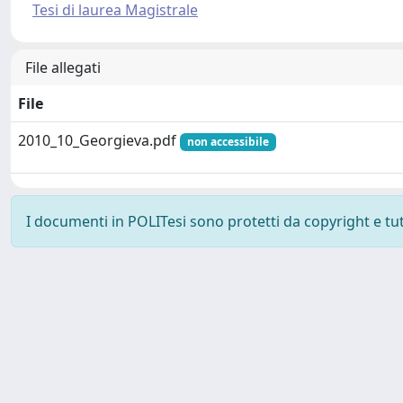
Tesi di laurea Magistrale
File allegati
File
2010_10_Georgieva.pdf
non accessibile
I documenti in POLITesi sono protetti da copyright e tutti
Powered by UNITESI
-
about UNITESI
-
Utilizzo dei