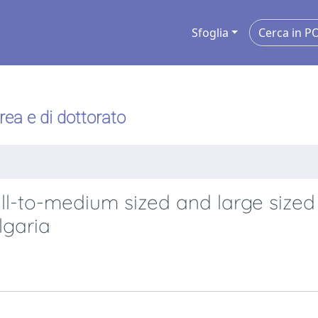
Sfoglia
urea e di dottorato
ll-to-medium sized and large sized
lgaria