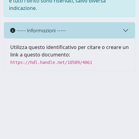
e tutti i diritti sono riservati, salvo diversa
indicazione.
----- Informazioni -----
Utilizza questo identificativo per citare o creare un
link a questo documento:
https://hdl.handle.net/10589/4061
Powered by UNITESI
-
about
UNITESI
-
Utilizzo dei cookie