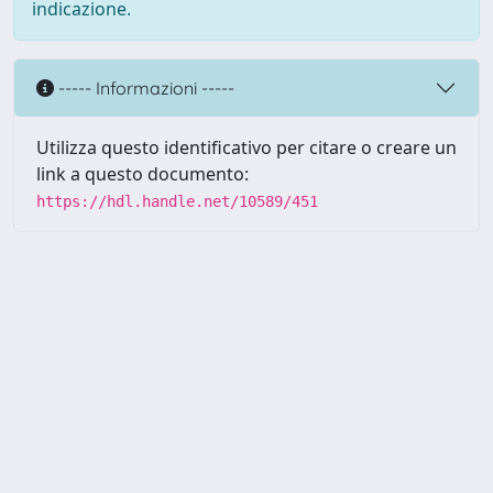
indicazione.
----- Informazioni -----
Utilizza questo identificativo per citare o creare un
link a questo documento:
https://hdl.handle.net/10589/451
Powered by UNITESI
-
about
UNITESI
-
Utilizzo dei cookie
Copyright © 2026