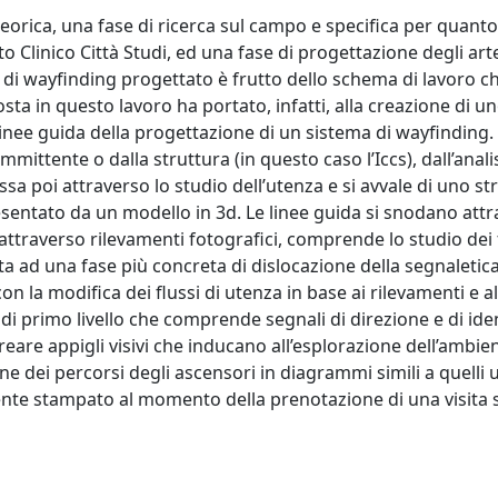
teorica, una fase di ricerca sul campo e specifica per quant
o Clinico Città Studi, ed una fase di progettazione degli arte
 di wayfinding progettato è frutto dello schema di lavoro c
posta in questo lavoro ha portato, infatti, alla creazione di 
inee guida della progettazione di un sistema di wayfinding. S
mmittente o dalla struttura (in questo caso l’Iccs), dall’anali
ssa poi attraverso lo studio dell’utenza e si avvale di uno 
resentato da un modello in 3d. Le linee guida si snodano attr
o attraverso rilevamenti fotografici, comprende lo studio dei 
rta ad una fase più concreta di dislocazione della segnaletic
 la modifica dei flussi di utenza in base ai rilevamenti e all
di primo livello che comprende segnali di direzione e di ide
reare appigli visivi che inducano all’esplorazione dell’ambie
dei percorsi degli ascensori in diagrammi simili a quelli us
ente stampato al momento della prenotazione di una visita su