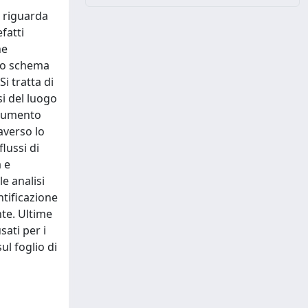
o riguarda
fatti
he
uno schema
i tratta di
si del luogo
strumento
averso lo
flussi di
a e
e analisi
ntificazione
nte. Ultime
ati per i
l foglio di