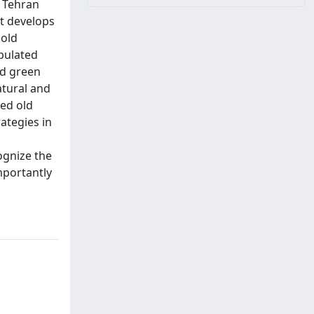
e Tehran
It develops
 old
pulated
nd green
atural and
ed old
ategies in
ognize the
mportantly