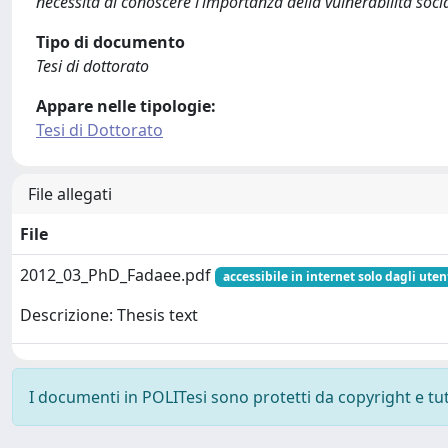
necessità di conoscere l’importanza della vulnerabilità soci
Tipo di documento
Tesi di dottorato
Appare nelle tipologie:
Tesi di Dottorato
File allegati
File
2012_03_PhD_Fadaee.pdf
accessibile in internet solo dagli uten
Descrizione: Thesis text
I documenti in POLITesi sono protetti da copyright e tutti