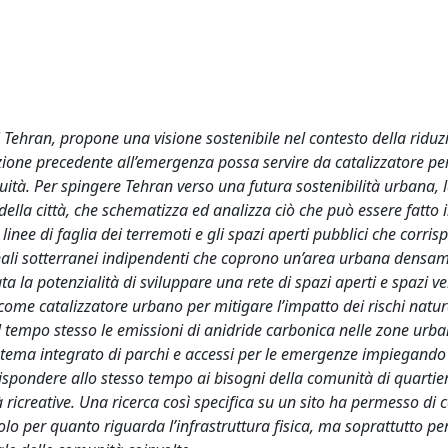
 Tehran, propone una visione sostenibile nel contesto della riduz
azione precedente all’emergenza possa servire da catalizzatore pe
quità. Per spingere Tehran verso una futura sostenibilità urbana, l
della città, che schematizza ed analizza ciò che può essere fatto
 linee di faglia dei terremoti e gli spazi aperti pubblici che corr
anali sotterranei indipendenti che coprono un’area urbana densa
ta la potenzialità di sviluppare una rete di spazi aperti e spazi ve
o come catalizzatore urbano per mitigare l’impatto dei rischi natur
l tempo stesso le emissioni di anidride carbonica nelle zone urb
tema integrato di parchi e accessi per le emergenze impiegando 
 rispondere allo stesso tempo ai bisogni della comunità di quartieri
ità ricreative. Una ricerca così specifica su un sito ha permesso di
lo per quanto riguarda l’infrastruttura fisica, ma soprattutto per