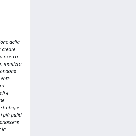
ione della
r creare
a ricerca
 in maniera
ispondono
mente
rdi
ali e
ane
strategie
 più puliti
 conoscere
 la