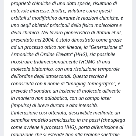
proprietà chimiche di una data specie, risultano di
notevole interesse. Inoltre, valutare come questi
orbitali si modifichino durante le reazioni chimiche, è
uno degli obiettivi principali della fisica molecolare e
della chimica. Nel lavoro pionieristico di Itatani et al.,
presentato nel 2004, è stato dimostrato come grazie
ad un processo ottico non lineare, la “Generazione di
Armoniche di Ordine Elevato” (HHG), sia possibile
ricostruire tridimensionalmente l’HOMO di una
molecola biatomica, con una risoluzione temporale
dell’ordine degli attosecondi. Questa tecnica è
conosciuta con il nome di “Imaging Tomografico”, e
prevede di sondare un insieme di molecole allineate
in maniera non adiabatica, con un campo laser
(impulso) di breve durata e alta intensità.
L’interazione cosi ottenuta, descrivibile mediante un
semplice modello semiclassico in tre passi (che spiega
come avviene il processo HHG), porta all’emissione di
radiazione che si estende fino alla regione spettrale