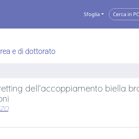
Sfoglia
urea e di dottorato
etting dell’accoppiamento biella br
oni
NZO