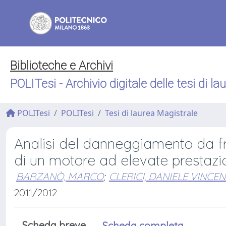
Biblioteche e Archivi
POLITesi - Archivio digitale delle tesi di la
POLITesi
POLITesi
Tesi di laurea Magistrale
Analisi del danneggiamento da fr
di un motore ad elevate prestazi
BARZANÒ, MARCO
;
CLERICI, DANIELE VINCE
2011/2012
Scheda breve
Scheda completa