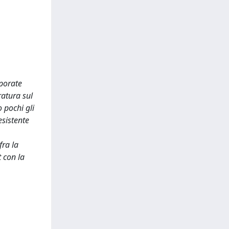
rporate
ratura sul
 pochi gli
esistente
fra la
 con la