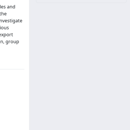
les and
 the
investigate
vious
 export
on, group