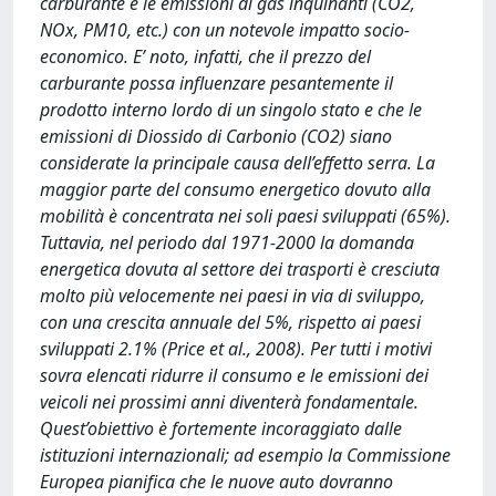
carburante e le emissioni di gas inquinanti (CO2,
NOx, PM10, etc.) con un notevole impatto socio-
economico. E’ noto, infatti, che il prezzo del
carburante possa influenzare pesantemente il
prodotto interno lordo di un singolo stato e che le
emissioni di Diossido di Carbonio (CO2) siano
considerate la principale causa dell’effetto serra. La
maggior parte del consumo energetico dovuto alla
mobilità è concentrata nei soli paesi sviluppati (65%).
Tuttavia, nel periodo dal 1971-2000 la domanda
energetica dovuta al settore dei trasporti è cresciuta
molto più velocemente nei paesi in via di sviluppo,
con una crescita annuale del 5%, rispetto ai paesi
sviluppati 2.1% (Price et al., 2008). Per tutti i motivi
sovra elencati ridurre il consumo e le emissioni dei
veicoli nei prossimi anni diventerà fondamentale.
Quest’obiettivo è fortemente incoraggiato dalle
istituzioni internazionali; ad esempio la Commissione
Europea pianifica che le nuove auto dovranno