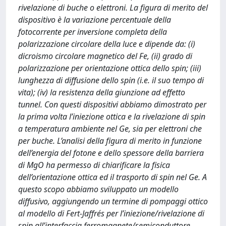
rivelazione di buche o elettroni. La figura di merito del
dispositivo è la variazione percentuale della
fotocorrente per inversione completa della
polarizzazione circolare della luce e dipende da: (i)
dicroismo circolare magnetico del Fe, (ii) grado di
polarizzazione per orientazione ottica dello spin; (iii)
lunghezza di diffusione dello spin (i.e. il suo tempo di
vita); (iv) la resistenza della giunzione ad effetto
tunnel. Con questi dispositivi abbiamo dimostrato per
la prima volta l’iniezione ottica e la rivelazione di spin
a temperatura ambiente nel Ge, sia per elettroni che
per buche. L’analisi della figura di merito in funzione
dell’energia del fotone e dello spessore della barriera
di MgO ha permesso di chiarificare la fisica
dell’orientazione ottica ed il trasporto di spin nel Ge. A
questo scopo abbiamo sviluppato un modello
diffusivo, aggiungendo un termine di pompaggi ottico
al modello di Fert-Jaffrés per l’iniezione/rivelazione di
spin all’interfaccia ferromagnete/semiconduttore.