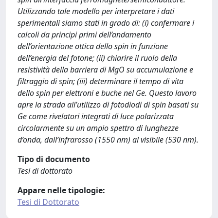
Utilizzando tale modello per interpretare i dati
sperimentali siamo stati in grado di: (i) confermare i
calcoli da principi primi dell’andamento
dell’orientazione ottica dello spin in funzione
dell’energia del fotone; (ii) chiarire il ruolo della
resistività della barriera di MgO su accumulazione e
filtraggio di spin; (iii) determinare il tempo di vita
dello spin per elettroni e buche nel Ge. Questo lavoro
apre la strada all’utilizzo di fotodiodi di spin basati su
Ge come rivelatori integrati di luce polarizzata
circolarmente su un ampio spettro di lunghezze
d’onda, dall’infrarosso (1550 nm) al visibile (530 nm).
Tipo di documento
Tesi di dottorato
Appare nelle tipologie:
Tesi di Dottorato