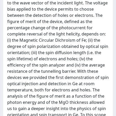
to the wave vector of the incident light. The voltage
bias applied to the device permits to choose
between the detection of holes or electrons. The
figure of merit of the device, defined as the
percentage change of the photocurrent for
complete reversal of the light helicity, depends on:
(i) the Magnetic Circular Dichroism of Fe; (ii) the
degree of spin polarization obtained by optical spin
orientation; (iii) the spin diffusion length (i.e. the
spin lifetime) of electrons and holes; (iv) the
efficiency of the spin analyzer and (iv) the average
resistance of the tunnelling barrier. With these
devices we provided the first demonstration of spin
optical injection and detection in Ge at room
temperature, both for electrons and holes. The
analysis of the figure of merit as a function of the
photon energy and of the MgO thickness allowed
us to gain a deeper insight into the physics of spin
orientation and spin transport in Ge. To this scope