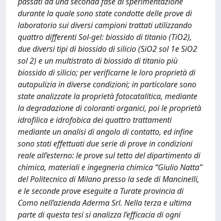
passati ad una seconda fase di sperimentazione
durante la quale sono state condotte delle prove di
laboratorio sui diversi campioni trattati utilizzando
quattro differenti Sol-gel: biossido di titanio (TiO2),
due diversi tipi di biossido di silicio (SiO2 sol 1e SiO2
sol 2) e un multistrato di biossido di titanio più
biossido di silicio; per verificarne le loro proprietà di
autopulizia in diverse condizioni; in particolare sono
state analizzate la proprietà fotocatalitica, mediante
la degradazione di coloranti organici, poi le proprietà
idrofilica e idrofobica dei quattro trattamenti
mediante un analisi di angolo di contatto, ed infine
sono stati effettuati due serie di prove in condizioni
reale all’esterno: le prove sul tetto del dipartimento di
chimica, materiali e ingegneria chimica “Giulio Natta”
del Politecnico di Milano presso la sede di Mancinelli,
e le seconde prove eseguite a Turate provincia di
Como nell’azienda Aderma Srl. Nella terza e ultima
parte di questa tesi si analizza l’efficacia di ogni