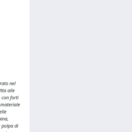
rato nel
tta alle
 con forti
 materiale
elle
nina,
a polpa di