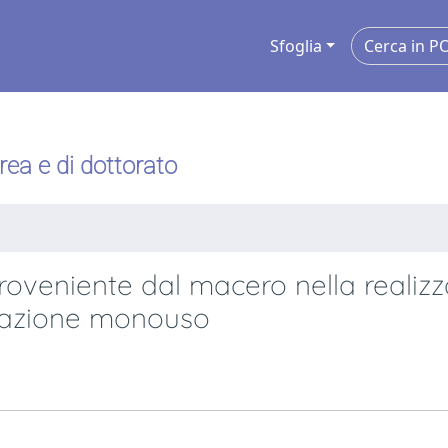
Sfoglia
urea e di dottorato
 proveniente dal macero nella realiz
zzazione monouso