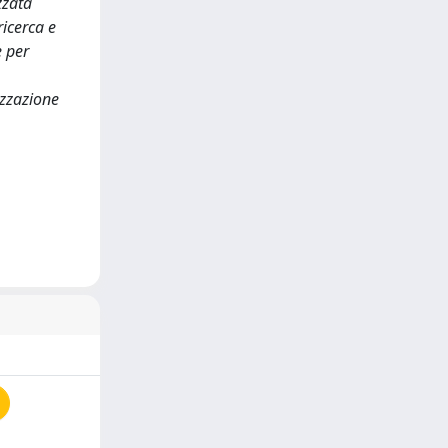
zzata
ricerca e
e per
izzazione