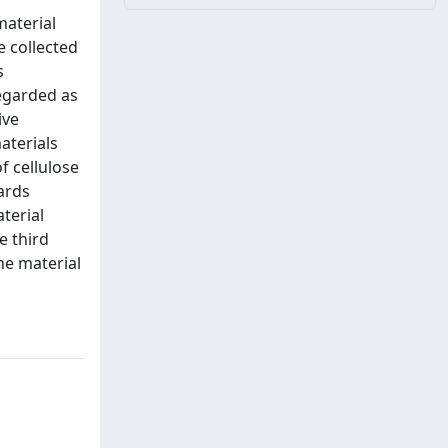
material
e collected
s
regarded as
ive
aterials
f cellulose
gards
terial
e third
he material