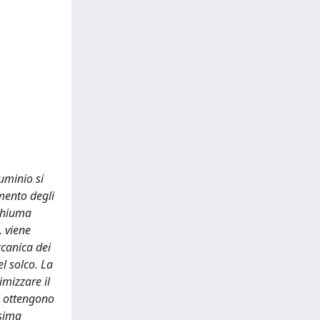
uminio si
imento degli
schiuma
, viene
ccanica dei
l solco. La
imizzare il
si ottengono
ssima