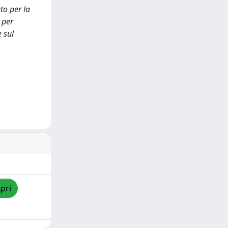
to per la
 per
e sul
pri