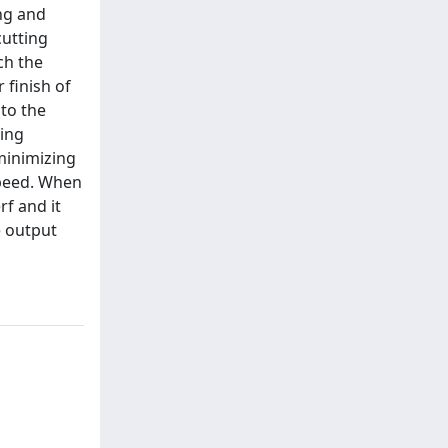
ing and
cutting
ch the
 finish of
 to the
zing
minimizing
speed. When
rf and it
e output