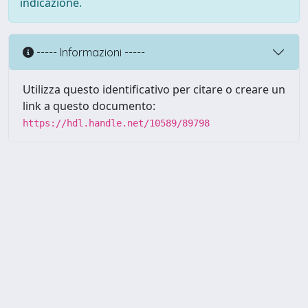
indicazione.
----- Informazioni -----
Utilizza questo identificativo per citare o creare un
link a questo documento:
https://hdl.handle.net/10589/89798
Powered by UNITESI
-
about
UNITESI
-
Utilizzo dei cookie
Copyright © 2026