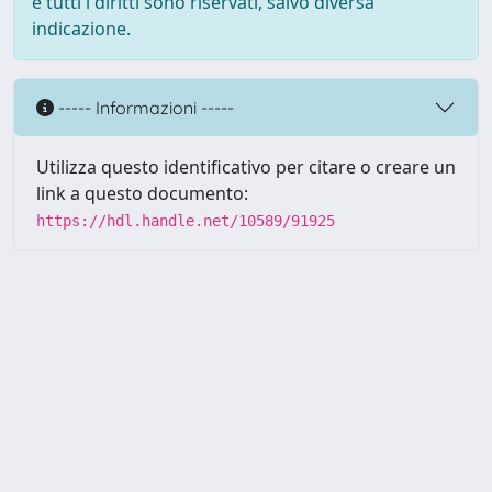
e tutti i diritti sono riservati, salvo diversa
indicazione.
----- Informazioni -----
Utilizza questo identificativo per citare o creare un
link a questo documento:
https://hdl.handle.net/10589/91925
Powered by UNITESI
-
about
UNITESI
-
Utilizzo dei cookie