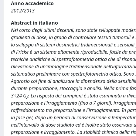
Anno accademico
2012/2013
Abstract in italiano
Nel corso degli ultimi decenni, sono state sviluppate moder
gradienti di dose, in grado di controllare tessuti tumorali e
lo sviluppo di sistemi dosimetrici tridimensionali e sensibili
di Fricke è un sistema altamente riproducibile, facile da p
tecniche analitiche di spettrofotometria ottica che di riso
rilevazione di un’immagine tridimensionale dell’informazione
sistematica preliminare con spettrofotometria ottica. Sono s
Agarosio col fine di analizzare la dipendenza della sensibili
durante preparazione, stoccaggio e analisi. Nella prima fase
3÷24 Gy. La risposta dei campioni è stata esaminata a divers
preparazione e l'irraggiamento (fino a 7 giorni), irraggiame
raffreddamento tra preparazione e l'irraggiamento. In partic
in fase gel, dopo un periodo di conservazione a temperatur
nell’intervallo di dose studiato ed è inoltre stato osservato
preparazione e irraggiamento. La stabilità chimica della r