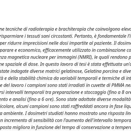
ne tecniche di radioterapia e brachiterapia che coinvolgono eleva
 risparmiare i tessuti sani circostanti. Pertanto, è fondamentale l
 per ridurre imprecisioni nelle dosi impartite al paziente. Il dosim
reparare e economico, efficacemente utilizzato in combinazione co
nanza magnetica nucleare per immagini (NMRI), le quali rendono p
 spaziale di dose. In questo lavoro di tesi è stata effettuata un'
tate indagate diverse matrici gelatinose, Gelatina porcina e divers
tà e della stabilità chimica da variabili temporali e termiche di in
 del lavoro i campioni sono stati irradiati in cuvette di PMMA nel
i intervalli temporali tra preparazione e stoccaggio (fino a 8 ore
nto e analisi (fino a 6 ore). Sono state adottate diverse modalità
olare, alcuni campioni sono stati raffreddati ancora in fase liqui
a ambiente. I dosimetri studiati hanno mostrato una risposta li
 un incremento di sensibilità con l'aumento dell'intervallo tempora
isposta migliora in funzione del tempo di conservazione a temper