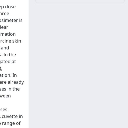
ep dose
hree-
osimeter is
lear
rmation
rcine skin
s and
. In the
gated at
),
tion. In
ere already
es in the
tween
ses.
 cuvette in
e range of