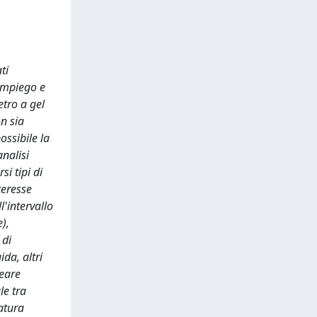
ti
’impiego e
etro a gel
n sia
ossibile la
analisi
i tipi di
teresse
l'intervallo
),
 di
da, altri
neare
le tra
atura