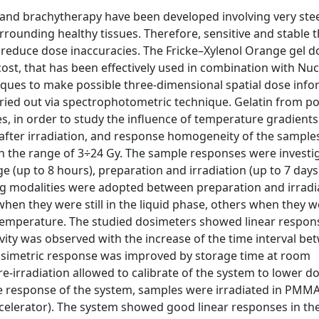
 and brachytherapy have been developed involving very ste
rrounding healthy tissues. Therefore, sensitive and stable t
reduce dose inaccuracies. The Fricke–Xylenol Orange gel d
ost, that has been effectively used in combination with Nuc
ques to make possible three-dimensional spatial dose info
rried out via spectrophotometric technique. Gelatin from po
s, in order to study the influence of temperature gradient
ty after irradiation, and response homogeneity of the samples
in the range of 3÷24 Gy. The sample responses were investi
 (up to 8 hours), preparation and irradiation (up to 7 days
ling modalities were adopted between preparation and irradia
when they were still in the liquid phase, others when they w
m temperature. The studied dosimeters showed linear respons
ity was observed with the increase of the time interval be
 dosimetric response was improved by storage time at room
-irradiation allowed to calibrate of the system to lower do
the response of the system, samples were irradiated in PMMA
elerator). The system showed good linear responses in th