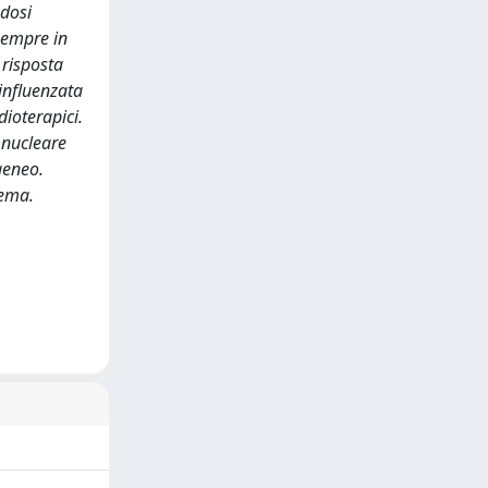
 dosi
 sempre in
 risposta
 influenzata
ioterapici.
a nucleare
geneo.
tema.