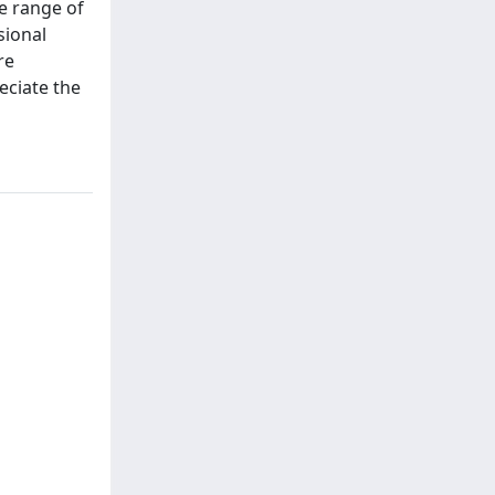
e range of
sional
re
eciate the