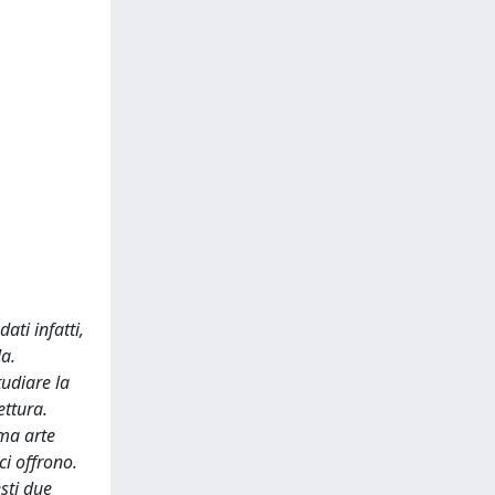
ati infatti,
la.
tudiare la
ettura.
ima arte
ci offrono.
sti due