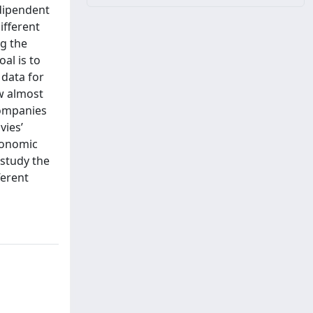
ndipendent
ifferent
ng the
al is to
 data for
w almost
companies
vies’
conomic
 study the
ferent