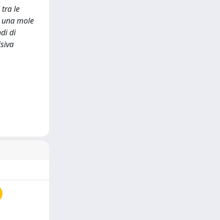
tra le
re una mole
di di
isiva