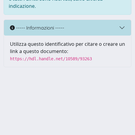
indicazione.
----- Informazioni -----
Utilizza questo identificativo per citare o creare un
link a questo documento:
https://hdl.handle.net/10589/93263
Powered by UNITESI
-
about
UNITESI
-
Utilizzo dei cookie
Copyright © 2026