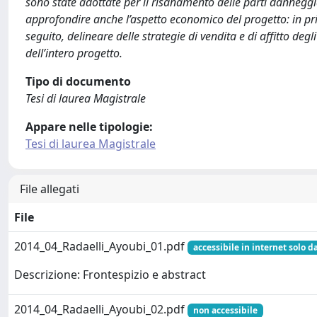
sono state adottate per il risanamento delle parti danneggiate 
approfondire anche l’aspetto economico del progetto: in princ
seguito, delineare delle strategie di vendita e di affitto degl
dell’intero progetto.
Tipo di documento
Tesi di laurea Magistrale
Appare nelle tipologie:
Tesi di laurea Magistrale
File allegati
File
2014_04_Radaelli_Ayoubi_01.pdf
accessibile in internet solo d
Descrizione: Frontespizio e abstract
2014_04_Radaelli_Ayoubi_02.pdf
non accessibile