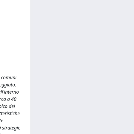
ti comuni
neggiato,
ll’interno
rca a 40
pico del
teristiche
te
 strategie