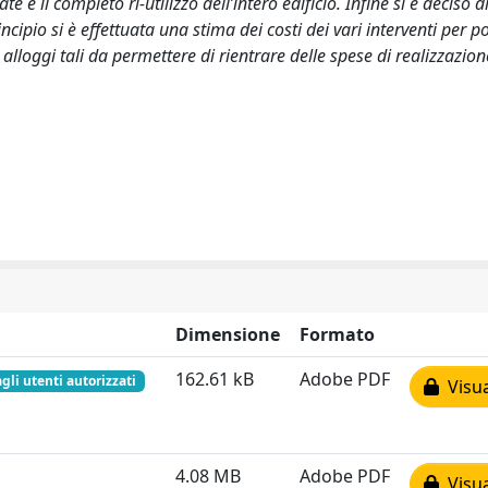
e il completo ri-utilizzo dell’intero edificio. Infine si è deciso d
ipio si è effettuata una stima dei costi dei vari interventi per po
i alloggi tali da permettere di rientrare delle spese di realizzazion
Dimensione
Formato
162.61 kB
Adobe PDF
agli utenti autorizzati
Visua
4.08 MB
Adobe PDF
Visua