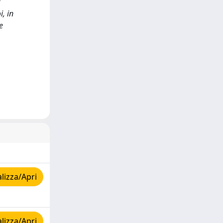
i
i, in
e
lizza/Apri
lizza/Apri