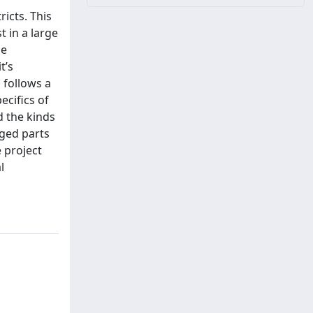
icts. This
t in a large
he
t’s
 follows a
ecifics of
d the kinds
ged parts
 project
l