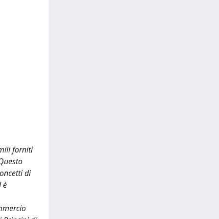
li forniti
 Questo
oncetti di
 è
ommercio