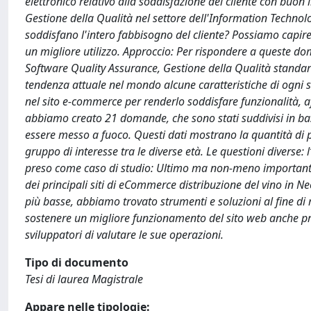
elettronico relativo alla soddisfazione del cliente con buon l
Gestione della Qualità nel settore dell'Information Techno
soddisfano l'intero fabbisogno del cliente? Possiamo capire 
un migliore utilizzo. Approccio: Per rispondere a queste dom
Software Quality Assurance, Gestione della Qualità standard
tendenza attuale nel mondo alcune caratteristiche di ogni 
nel sito e-commerce per renderlo soddisfare funzionalità, affi
abbiamo creato 21 domande, che sono stati suddivisi in bas
essere messo a fuoco. Questi dati mostrano la quantità di 
gruppo di interesse tra le diverse età. Le questioni diverse: 
preso come caso di studio: Ultimo ma non-meno importante,
dei principali siti di eCommerce distribuzione del vino in Ne
più basse, abbiamo trovato strumenti e soluzioni al fine di
sostenere un migliore funzionamento del sito web anche pres
sviluppatori di valutare le sue operazioni.
Tipo di documento
Tesi di laurea Magistrale
Appare nelle tipologie: