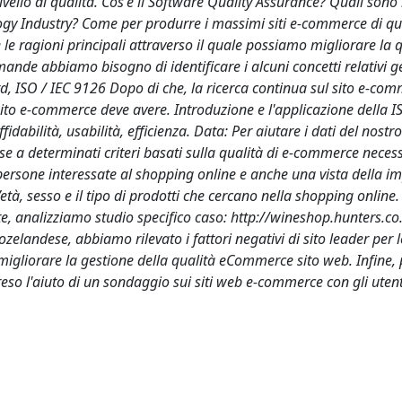
ivello di qualità. Cos'è il Software Quality Assurance? Quali sono i
logy Industry? Come per produrre i massimi siti e-commerce di qu
le ragioni principali attraverso il quale possiamo migliorare la q
ande abbiamo bisogno di identificare i alcuni concetti relativi g
, ISO / IEC 9126 Dopo di che, la ricerca continua sul sito e-com
sito e-commerce deve avere. Introduzione e l'applicazione della 
dabilità, usabilità, efficienza. Data: Per aiutare i dati del nostr
e a determinati criteri basati sulla qualità di e-commerce neces
persone interessate al shopping online e anche una vista della i
l’età, sesso e il tipo di prodotti che cercano nella shopping onlin
 analizziamo studio specifico caso: http://wineshop.hunters.co
ozelandese, abbiamo rilevato i fattori negativi di sito leader per l
 migliorare la gestione della qualità eCommerce sito web. Infine, 
o l'aiuto di un sondaggio sui siti web e-commerce con gli utenti