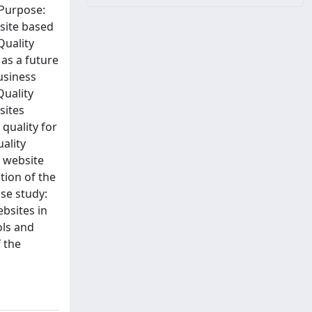
 Purpose:
site based
uality
as a future
usiness
Quality
sites
quality for
ality
 website
tion of the
ase study:
bsites in
ols and
 the