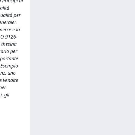
 Principi di
alità
ualità per
enerale:.
merce e la
ISO 9126-
o thesina
sario per
mportante
e. Esempio
.nz, uno
e vendite
per
, gli