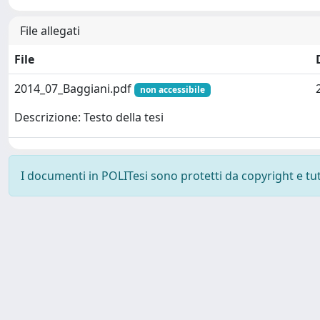
File allegati
File
2014_07_Baggiani.pdf
non accessibile
Descrizione: Testo della tesi
I documenti in POLITesi sono protetti da copyright e tutti
Powered by UNITESI
-
about UNITESI
-
Utilizzo dei