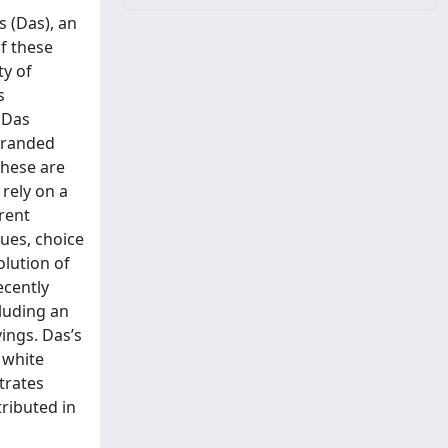
s (Das), an
f these
ty of
s
 Das
 branded
These are
 rely on a
erent
ques, choice
olution of
ecently
cluding an
ings. Das’s
f white
trates
ributed in