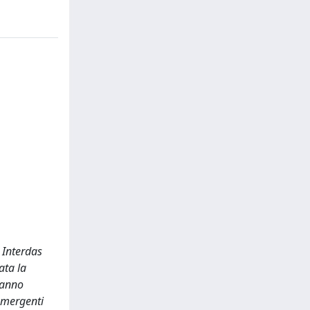
 Interdas
ata la
hanno
 emergenti