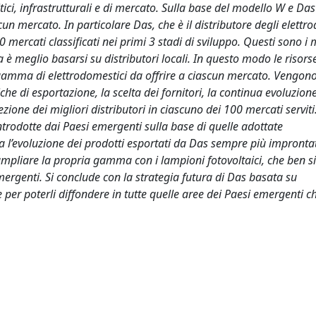
litici, infrastrutturali e di mercato. Sulla base del modello W e D
cun mercato. In particolare Das, che è il distributore degli elettr
0 mercati classificati nei primi 3 stadi di sviluppo. Questi sono i 
è meglio basarsi su distributori locali. In questo modo le risors
 gamma di elettrodomestici da offrire a ciascun mercato. Vengono
iche di esportazione, la scelta dei fornitori, la continua evoluzion
zione dei migliori distributori in ciascuno dei 100 mercati servit
introdotte dai Paesi emergenti sulla base di quelle adottate
a l’evoluzione dei prodotti esportati da Das sempre più improntat
di ampliare la propria gamma con i lampioni fotovoltaici, che ben 
 emergenti. Si conclude con la strategia futura di Das basata su
per poterli diffondere in tutte quelle aree dei Paesi emergenti c