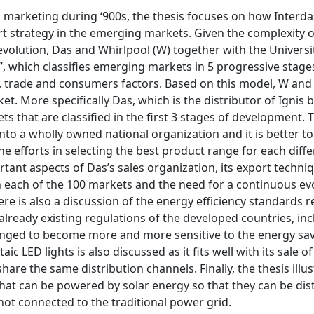
 marketing during ‘900s, the thesis focuses on how Interda
t strategy in the emerging markets. Given the complexity o
volution, Das and Whirlpool (W) together with the Universi
 which classifies emerging markets in 5 progressive stage
al, trade and consumers factors. Based on this model, W and
et. More specifically Das, which is the distributor of Ignis
s that are classified in the first 3 stages of development. 
 into a wholly owned national organization and it is better to
 the efforts in selecting the best product range for each diff
tant aspects of Das’s sales organization, its export techni
 in each of the 100 markets and the need for a continuous ev
re is also a discussion of the energy efficiency standards r
lready existing regulations of the developed countries, in
nged to become more and more sensitive to the energy sav
 LED lights is also discussed as it fits well with its sale o
re the same distribution channels. Finally, the thesis illus
hat can be powered by solar energy so that they can be dist
 not connected to the traditional power grid.