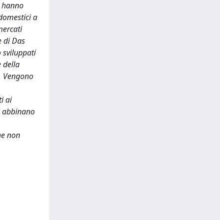
as hanno
odomestici a
mercati
e di Das
 sviluppati
e della
i. Vengono
i ai
si abbinano
he non