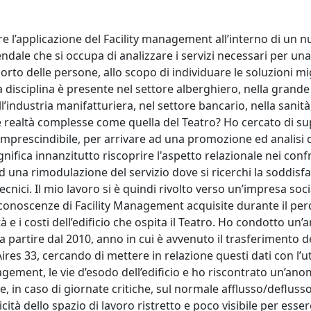
e l’applicazione del Facility management all’interno di un 
endale che si occupa di analizzare i servizi necessari per un
porto delle persone, allo scopo di individuare le soluzioni mi
sta disciplina è presente nel settore alberghiero, nella grande
ll’industria manifatturiera, nel settore bancario, nella sanità
e realtà complesse come quella del Teatro? Ho cercato di sup
 imprescindibile, per arrivare ad una promozione ed analisi 
gnifica innanzitutto riscoprire l'aspetto relazionale nei conf
 una rimodulazione del servizio dove si ricerchi la soddisfa
ci. Il mio lavoro si è quindi rivolto verso un’impresa socia
e conoscenze di Facility Management acquisite durante il pe
e i costi dell’edificio che ospita il Teatro. Ho condotto un’an
partire dal 2010, anno in cui è avvenuto il trasferimento d
ires 33, cercando di mettere in relazione questi dati con l’ut
gement, le vie d’esodo dell’edificio e ho riscontrato un’anom
ce, in caso di giornate critiche, sul normale afflusso/defluss
cità dello spazio di lavoro ristretto e poco visibile per essere