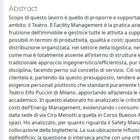
Abstract
Scopo di questo lavoro è quello di proporre e supportar
ambito: il Teatro. Il Facility Management è la pratica azi
fruizione dell’immobile e gestisce tutte le attività a sup
possibili in termini di produttività, qualità e costi; que
distribuzione organizzata, nel settore della logistica, ne
come mai è totalmente assente all’interno di strutture 
tradizionale approccio ingegneristico/efficientista, pur
disciplina, facendo perno sul concetto di servizio. Ciò si
clientela e, partendo da questo presupposto, tendere ad
esigenze personali piuttosto che standard puramente tecni
Teatro Elfo Puccini di Milano, apportando all’azienda l
accademico. In questo elaborato ho analizzato le criticità 
costi dell’Energy Management, evidenziando i consumi a 
dalla sede di via Ciro Menotti a quella in Corso Buenos A
spazi. Ho analizzato, per quanto riguarda il Safety Mana
collocazione della biglietteria. La sua ubicazione influis
dall’edificio; la questione si interseca anche con una criti