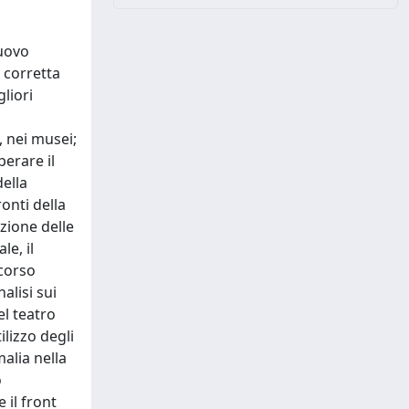
nuovo
a corretta
gliori
, nei musei;
erare il
della
ronti della
zione delle
le, il
rcorso
alisi sui
el teatro
ilizzo degli
alia nella
o
 il front