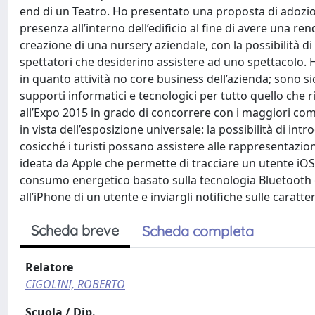
end di un Teatro. Ho presentato una proposta di adozio
presenza all’interno dell’edificio al fine di avere una re
creazione di una nursery aziendale, con la possibilità di
spettatori che desiderino assistere ad uno spettacolo. H
in quanto attività no core business dell’azienda; sono
supporti informatici e tecnologici per tutto quello che r
all’Expo 2015 in grado di concorrere con i maggiori comp
in vista dell’esposizione universale: la possibilità di intr
cosicché i turisti possano assistere alle rappresentazi
ideata da Apple che permette di tracciare un utente iOS7 a
consumo energetico basato sulla tecnologia Bluetooth ch
all’iPhone di un utente e inviargli notifiche sulle caratt
Scheda breve
Scheda completa
Relatore
CIGOLINI, ROBERTO
Scuola / Dip.