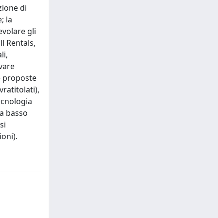
zione di
; la
evolare gli
l Rentals,
li,
ivare
re proposte
ratitolati),
ecnologia
 a basso
si
ioni).