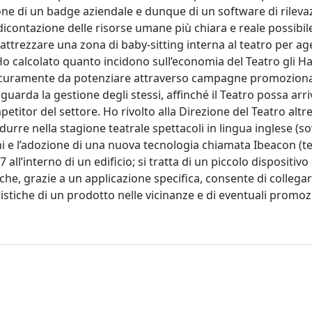
ne di un badge aziendale e dunque di un software di rileva
ndicontazione delle risorse umane più chiara e reale possibile
 attrezzare una zona di baby-sitting interna al teatro per ag
o calcolato quanto incidono sull’economia del Teatro gli Hal
 sicuramente da potenziare attraverso campagne promoziona
iguarda la gestione degli stessi, affinché il Teatro possa arr
etitor del settore. Ho rivolto alla Direzione del Teatro alt
odurre nella stagione teatrale spettacoli in lingua inglese (sov
oni e l’adozione di una nuova tecnologia chiamata Ibeacon (t
ll’interno di un edificio; si tratta di un piccolo dispositivo
e, grazie a un applicazione specifica, consente di collegar
eristiche di un prodotto nelle vicinanze e di eventuali promoz