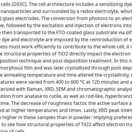
 cells (DSSC). The cell architecture includes a sensitizing d
) nanoparticles and surrounded by a redox electrolyte, which
 glass electrodes. The conversion from photons to an elec
, followed by the excitation and injection of electrons into
then transported to the FTO-coated glass substrate via di
e dye and electrolyte are imposed by the reintroduction of e
 must work efficiently to contribute to the whole cell, it is
he structural properties of TiO2 directly impact the electron
osition technique and post-deposition treatment. In this s
amorphous film and was later crystallized through post-dep
 annealing temperature and time altered the crystallinity, 
atures were varied from 400 to 600 °C at 120 minutes and 
acterized with Raman, XRD, SEM and chromatographic analysi
ition from anatase to rutile, as well as rod-like, hyperbran
ime. The decrease of roughness factor, the active surface a
d at higher temperatures and times. Lastly, XRD peak intens
ly higher in these samples than in powder: implying preferen
to see how structural properties of TiO2 affect electron tr
on of cells.