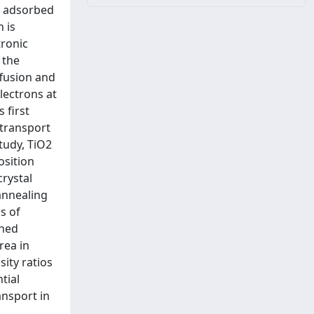
ye adsorbed
 is
tronic
 the
ffusion and
lectrons at
 first
 transport
tudy, TiO2
osition
crystal
annealing
s of
ched
rea in
ity ratios
tial
ansport in