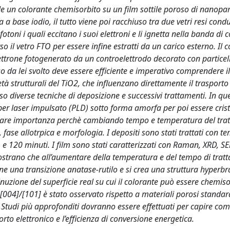
e un colorante chemisorbito su un film sottile poroso di nanopart
a a base iodio, il tutto viene poi racchiuso tra due vetri resi condu
otoni i quali eccitano i suoi elettroni e li ignetta nella banda di
so il vetro FTO per essere infine estratti da un carico esterno. Il 
elettrone fotogenerato da un controelettrodo decorato con particel
o da lei svolto deve essere efficiente e imperativo comprendere il
tà strutturali del TiO2, che influenzano direttamente il trasporto
o diverse tecniche di deposizione e successivi trattamenti. In qu
 per laser impulsato (PLD) sotto forma amorfa per poi essere crist
icolare importanza perchè cambiando tempo e temperatura del tra
, fase allotrpica e morfologia. I depositi sono stati trattati con 
 e 120 minuti. I film sono stati caratterizzati con Raman, XRD, SE
 mostrano che all’aumentare della temperatura e del tempo di tra
ne una transizione anatase-rutilo e si crea una struttura hyperb
inuzione del superficie real su cui il colorante può essere chemiso
[004]/[101] è stato osservato rispetto a materiali porosi standar
Studi più approfonditi dovranno essere effettuati per capire com
rto elettronico e l’efficienza di conversione energetica.