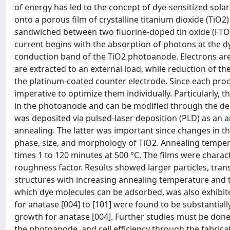
of energy has led to the concept of dye-sensitized solar
onto a porous film of crystalline titanium dioxide (TiO2
sandwiched between two fluorine-doped tin oxide (FTO)
current begins with the absorption of photons at the dye
conduction band of the TiO2 photoanode. Electrons are 
are extracted to an external load, while reduction of th
the platinum-coated counter electrode. Since each process
imperative to optimize them individually. Particularly, t
in the photoanode and can be modified through the dep
was deposited via pulsed-laser deposition (PLD) as an 
annealing. The latter was important since changes in the
phase, size, and morphology of TiO2. Annealing temper
times 1 to 120 minutes at 500 °C. The films were char
roughness factor. Results showed larger particles, trans
structures with increasing annealing temperature and t
which dye molecules can be adsorbed, was also exhibite
for anatase [004] to [101] were found to be substantial
growth for anatase [004]. Further studies must be done 
the photoanode, and cell efficiency through the fabricati