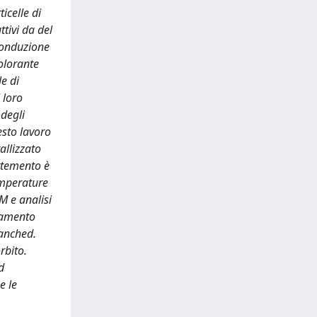
icelle di
ttivi da del
 conduzione
colorante
le di
 loro
 degli
esto lavoro
allizzato
ttemento è
temperature
M e analisi
ttamento
ranched.
rbito.
d
e le