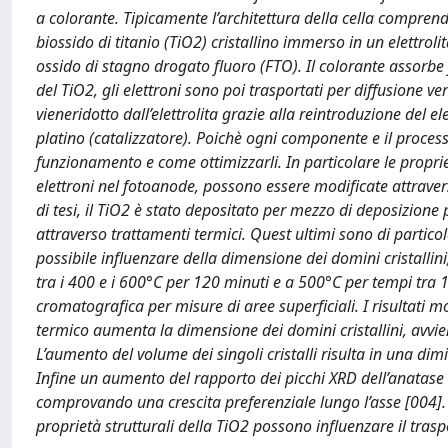
a colorante. Tipicamente l’architettura della cella comprend
biossido di titanio (TiO2) cristallino immerso in un elettrolit
ossido di stagno drogato fluoro (FTO). Il colorante assorbe f
del TiO2, gli elettroni sono poi trasportati per diffusione ver
vieneridotto dall’elettrolita grazie alla reintroduzione del 
platino (catalizzatore). Poichè ogni componente e il process
funzionamento e come ottimizzarli. In particolare le proprie
elettroni nel fotoanode, possono essere modificate attravers
di tesi, il TiO2 è stato depositato per mezzo di deposizione
attraverso trattamenti termici. Quest ultimi sono di part
possibile influenzare della dimensione dei domini cristallini
tra i 400 e i 600°C per 120 minuti e a 500°C per tempi tra 1
cromatografica per misure di aree superficiali. I risultati
termico aumenta la dimensione dei domini cristallini, avvie
L’aumento del volume dei singoli cristalli risulta in una dim
Infine un aumento del rapporto dei picchi XRD dell’anatase 
comprovando una crescita preferenziale lungo l’asse [004]. 
proprietà strutturali della TiO2 possono influenzare il traspo