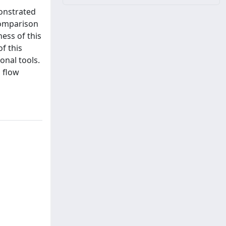
monstrated
 comparison
ess of this
f this
onal tools.
l flow