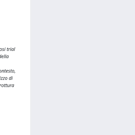
si trial
della
ontesto,
izzo di
 rottura