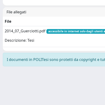
File allegati
File
2014_07_Guerciotti.pdf
accessibile in internet solo dagli utenti 
Descrizione: Tesi
I documenti in POLITesi sono protetti da copyright e tutti
Powered by UNITESI
-
about UNITESI
-
Utilizzo dei