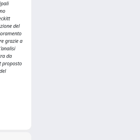
ipali
ono
ckitt
azione del
glioramento
re grazie a
’analisi
tra da
rt proposto
del