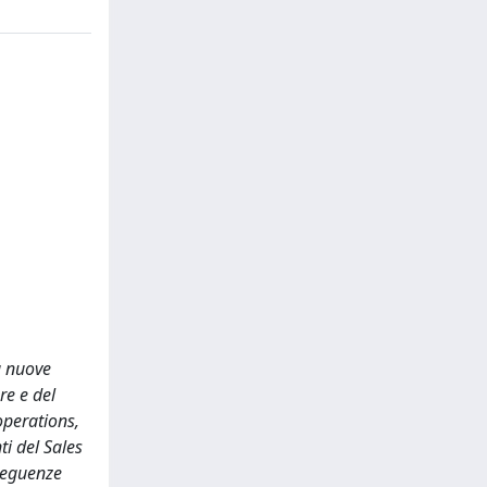
u nuove
re e del
 operations,
ti del Sales
nseguenze