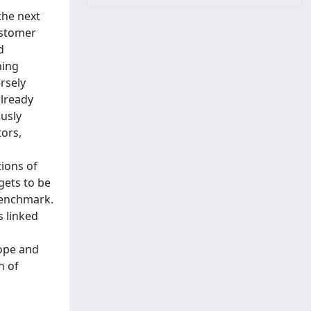
the next
ustomer
d
ning
rsely
already
ously
tors,
ions of
gets to be
benchmark.
 linked
rope and
n of