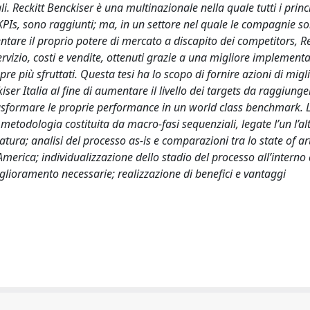
. Reckitt Benckiser è una multinazionale nella quale tutti i princ
di KPIs, sono raggiunti; ma, in un settore nel quale le compagnie s
tare il proprio potere di mercato a discapito dei competitors, Re
servizio, costi e vendite, ottenuti grazie a una migliore implement
re più sfruttati. Questa tesi ha lo scopo di fornire azioni di mi
ser Italia al fine di aumentare il livello dei targets da raggiunge
trasformare le proprie performance in un world class benchmark. L
metodologia costituita da macro-fasi sequenziali, legate l’un l’al
eratura; analisi del processo as-is e comparazioni tra lo state of a
America; individualizzazione dello stadio del processo all’interno 
iglioramento necessarie; realizzazione di benefici e vantaggi