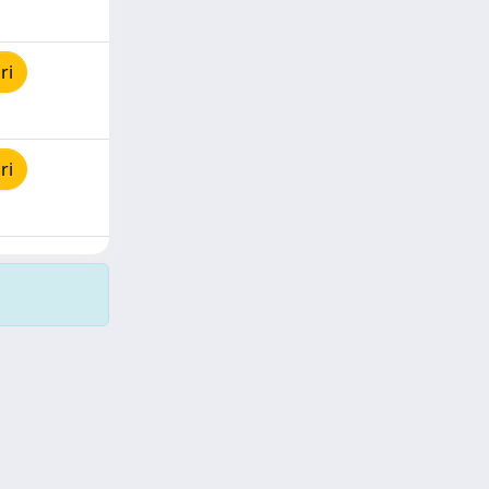
ri
ri