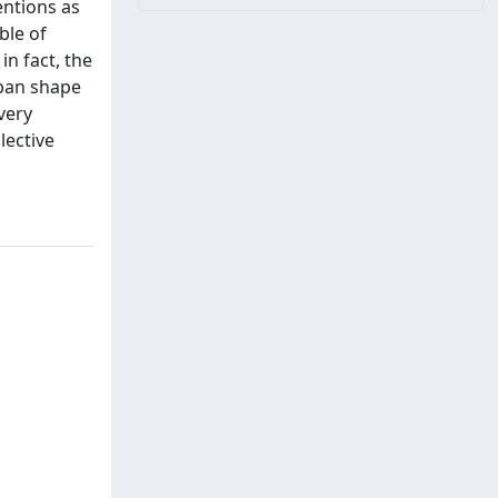
entions as
ble of
in fact, the
rban shape
very
lective