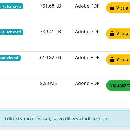
791.68 kB
Adobe PDF
i autorizzati
Visual
739.41 kB
Adobe PDF
i autorizzati
Visual
610.82 kB
Adobe PDF
 autorizzati
Visual
8.53 MB
Adobe PDF
Visualizz
 i diritti sono riservati, salvo diversa indicazione.