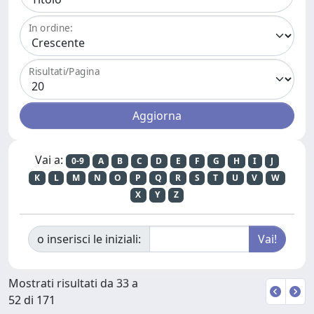
In ordine:
Risultati/Pagina
Vai a:
0-9
A
B
C
D
E
F
G
H
I
J
K
L
M
N
O
P
Q
R
S
T
U
V
W
X
Y
Z
o inserisci le iniziali:
Mostrati risultati da 33 a
52 di 171