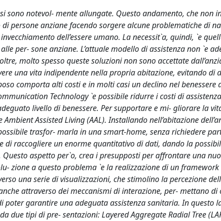
one si sono notevol- mente allungate. Questo andamento, che non i
o di persone anziane facendo sorgere alcune problematiche di na
invecchiamento dell’essere umano. La necessit`a, quindi, `e quell
 alle per- sone anziane. L’attuale modello di assistenza non `e a
oltre, molto spesso queste soluzioni non sono accettate dall’anzi
vere una vita indipendente nella propria abitazione, evitando di 
oso comporta alti costi e in molti casi un declino nel benessere 
ommunication Technology `e possibile ridurre i costi di assistenza
deguato livello di benessere. Per supportare e mi- gliorare la vit
 Ambient Assisted Living (AAL). Installando nell’abitazione dell’
 possibile trasfor- marla in una smart-home, senza richiedere part
e di raccogliere un enorme quantitativo di dati, dando la possibili
o. Questo aspetto per`o, crea i presupposti per affrontare una nuo
solu- zione a questo problema `e la realizzazione di un framework 
verso una serie di visualizzazioni, che stimolino la percezione del
 anche attraverso dei meccanismi di interazione, per- mettano di 
e di poter garantire una adeguata assistenza sanitaria. In questo l
a due tipi di pre- sentazioni: Layered Aggregate Radial Tree (LA