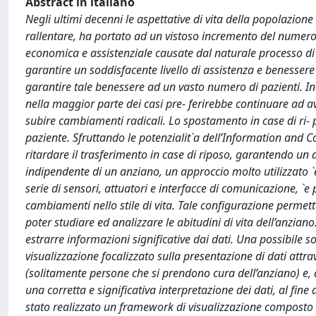
Abstract in italiano
Negli ultimi decenni le aspettative di vita della popolazi
rallentare, ha portato ad un vistoso incremento del numer
economica e assistenziale causate dal naturale processo di 
garantire un soddisfacente livello di assistenza e benessere
garantire tale benessere ad un vasto numero di pazienti. In
nella maggior parte dei casi pre- ferirebbe continuare ad a
subire cambiamenti radicali. Lo spostamento in case di ri- p
paziente. Sfruttando le potenzialit`a dell’Information and C
ritardare il trasferimento in case di riposo, garantendo un a
indipendente di un anziano, un approccio molto utilizzato `e
serie di sensori, attuatori e interfacce di comunicazione, `e
cambiamenti nello stile di vita. Tale configurazione permett
poter studiare ed analizzare le abitudini di vita dell’anzian
estrarre informazioni significative dai dati. Una possibile 
visualizzazione focalizzato sulla presentazione di dati attra
(solitamente persone che si prendono cura dell’anziano) e,
una corretta e significativa interpretazione dei dati, al fin
stato realizzato un framework di visualizzazione composto d