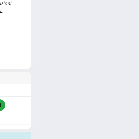
azioni
L,
i