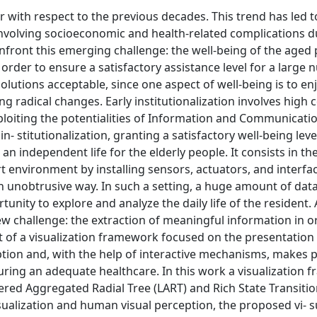
r with respect to the previous decades. This trend has led t
nvolving socioeconomic and health-related complications d
nfront this emerging challenge: the well-being of the aged 
rder to ensure a satisfactory assistance level for a large 
olutions acceptable, since one aspect of well-being is to enj
g radical changes. Early institutionalization involves high 
Exploiting the potentialities of Information and Communicati
n- stitutionalization, granting a satisfactory well-being lev
n independent life for the elderly people. It consists in th
rt environment by installing sensors, actuators, and interfa
an unobtrusive way. In such a setting, a huge amount of dat
unity to explore and analyze the daily life of the resident. 
 challenge: the extraction of meaningful information in o
t of a visualization framework focused on the presentation
tion and, with the help of interactive mechanisms, makes p
nsuring an adequate healthcare. In this work a visualization
yered Aggregated Radial Tree (LART) and Rich State Transiti
sualization and human visual perception, the proposed vi- s