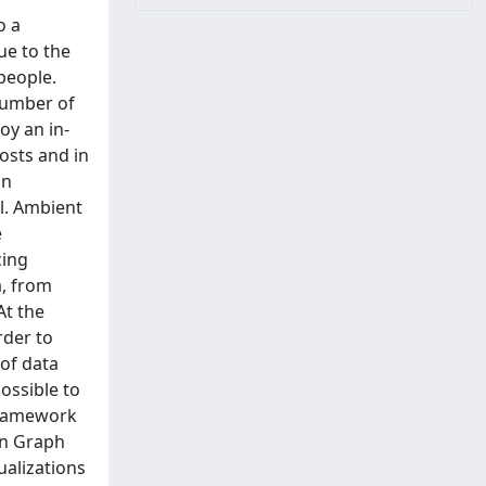
o a
ue to the
people.
number of
oy an in-
costs and in
on
el. Ambient
e
cing
a, from
At the
rder to
 of data
ossible to
 framework
on Graph
ualizations