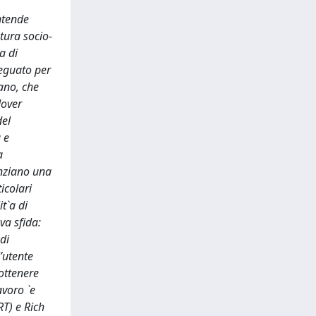
ntende
tura socio-
a di
deguato per
ano, che
dover
del
 e
a
anziano una
icolari
t`a di
va sfida:
di
l’utente
ottenere
avoro `e
RT) e Rich