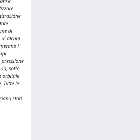
oni è
lizzare
attrazione
tate
one di
 di alcuni
generano i
mpi
a precisione
rio, sotto
o orbitale
 Tutte le
siano stati