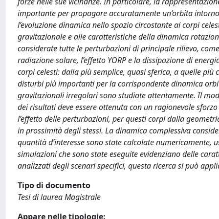
forze nelle sue vicinanze. In particolare, la rappresentazio
importante per propagare accuratamente un’orbita intorno a
l’evoluzione dinamica nello spazio circostante ai corpi celes
gravitazionale e alle caratteristiche della dinamica rotaziona
considerate tutte le perturbazioni di principale rilievo, com
radiazione solare, l’effetto YORP e la dissipazione di energia
corpi celesti: dalla più semplice, quasi sferica, a quelle più
disturbi più importanti per la corrispondente dinamica orb
gravitazionali irregolari sono studiate attentamente. Il mode
dei risultati deve essere ottenuta con un ragionevole sforzo d
l’effetto delle perturbazioni, per questi corpi dalla geometri
in prossimità degli stessi. La dinamica complessiva conside
quantità d’interesse sono state calcolate numericamente, usand
simulazioni che sono state eseguite evidenziano delle caratt
analizzati degli scenari specifici, questa ricerca si può appl
Tipo di documento
Tesi di laurea Magistrale
Appare nelle tipologie: