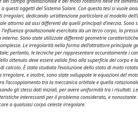
ne del campo gravitazionale e del moto rotatorio nelle tre dimensi
 questi oggetti del Sistema Solare. Con questa tesi si vuole ana
ti irregolari, dedicando un’attenzione particolare al modello dell’
le attorno ad assi differenti da quelli principali d’inerzia. Sono s
e l’influenza gravitazionale esercitata da un terzo corpo, la pressi
 interna. Sono state utilizzate differenti geometrie caratteristiche
 complesse. Le irregolarità nella forma dell’attrattore principale 
itale; pertanto, le tecniche per rappresentare accuratamente i ca
llo ottenuto deve essere valido fino alla superficie del corpo e l
i calcolo. È stata studiata l’evoluzione dello stato di moto rotato
a irregolare, e inoltre, sono state sviluppate le equazioni del mot
ra l’accoppiamento tra la meccanica orbitale e quella rotazionale.
o gli stessi dati iniziali, per avere uniformità tra i risultati. Le
eristiche interessanti per il problema considerato, e nonostante 
icare a qualsiasi corpo celeste irregolare.