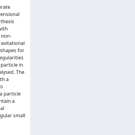
urate
mensional
 thesis
with
x non-
ravitational
c shapes for
egularities
article in
alysed. The
th a
is
a particle
ntain a
al
egular small