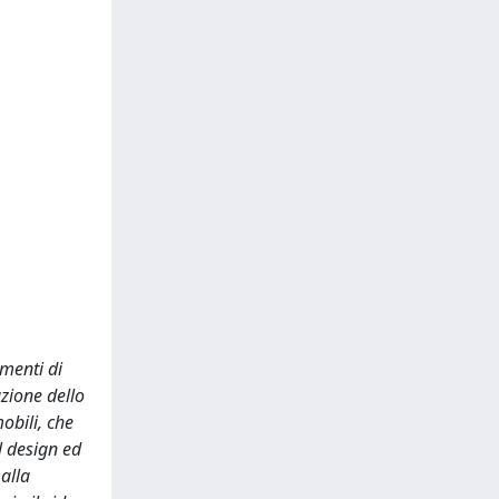
menti di
azione dello
obili, che
l design ed
 alla