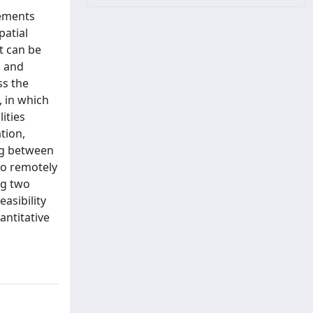
lements
patial
t can be
n and
ss the
, in which
ities
tion,
ng between
to remotely
ng two
asibility
antitative