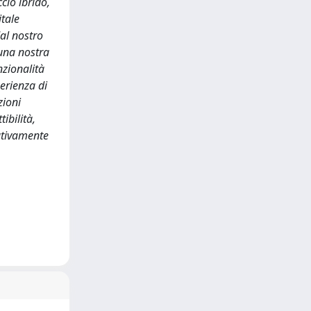
cio ibrido,
tale
dal nostro
 una nostra
nzionalità
perienza di
zioni
ibilità,
tativamente