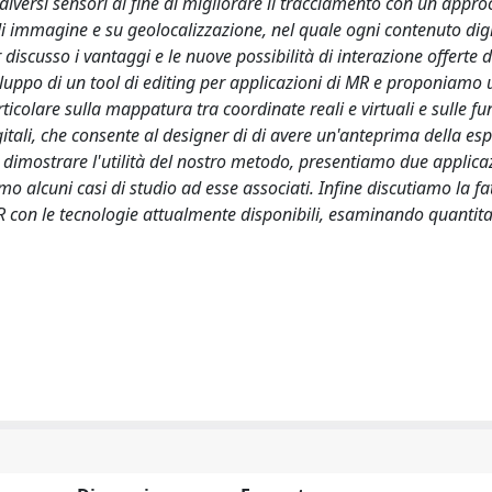
 diversi sensori al fine di migliorare il tracciamento con un approc
immagine e su geolocalizzazione, nel quale ogni contenuto digi
iscusso i vantaggi e le nuove possibilità di interazione offerte 
iluppo di un tool di editing per applicazioni di MR e proponiamo
colare sulla mappatura tra coordinate reali e virtuali e sulle fu
gitali, che consente al designer di di avere un'anteprima della es
di dimostrare l'utilità del nostro metodo, presentiamo due applica
alcuni casi di studio ad esse associati. Infine discutiamo la fatt
 MR con le tecnologie attualmente disponibili, esaminando quanti