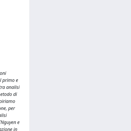
ioni
l primo e
ra analisi
metodo di
spiriamo
one, per
lisi
 [Nguyen e
azione in