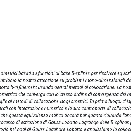
ometrici basati su funzioni di base B-splines per risolvere equaz
oncentriamo la nostra attenzione su problemi mono-dimensionali de
sotto h-refinement usando diversi metodi di collocazione. La nost
eometrico che converga con lo stesso ordine di convergenza del 
ie di metodi di collocazione isogeometrici. In primo luogo, ci i
ttrali con integrazione numerica e la sua controparte di collocazi
o che questa equivalenza manca ancora per quanto riguarda l’ana
rocesso di estrazione di Gauss-Lobatto Lagrange delle B-splines
toria nei nodi di Gauss-Legendre-Lobatto e analizziamo la colloc