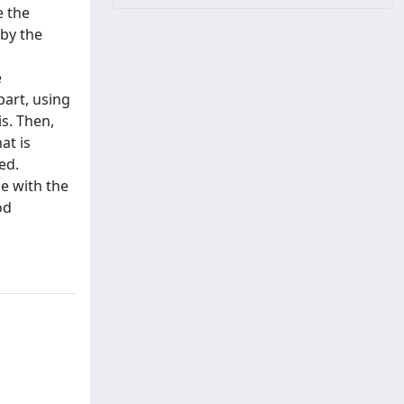
e the
 by the
e
part, using
is. Then,
at is
ed.
e with the
od