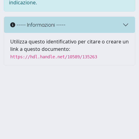
indicazione.
----- Informazioni -----
Utilizza questo identificativo per citare o creare un
link a questo documento:
https://hdl.handle.net/10589/135263
Powered by UNITESI
-
about
UNITESI
-
Utilizzo dei cookie
Copyright © 2026