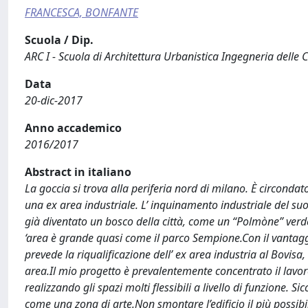
FRANCESCA, BONFANTE
Scuola / Dip.
ARC I - Scuola di Architettura Urbanistica Ingegneria delle 
Data
20-dic-2017
Anno accademico
2016/2017
Abstract in italiano
La goccia si trova alla periferia nord di milano. È circondato
una ex area industriale. L’ inquinamento industriale del s
già diventato un bosco della città, come un “Polmòne” verde
‘area è grande quasi come il parco Sempione.Con il vantaggio 
prevede la riqualificazione dell’ ex area industria al Bovis
area.Il mio progetto è prevalentemente concentrato il lavo
realizzando gli spazi molti flessibili a livello di funzione. S
come una zona di arte.Non smontare l’edificio il più possibile