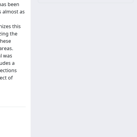
 has been
s almost as
nizes this
zing the
these
areas.
al was
ludes a
nections
ect of