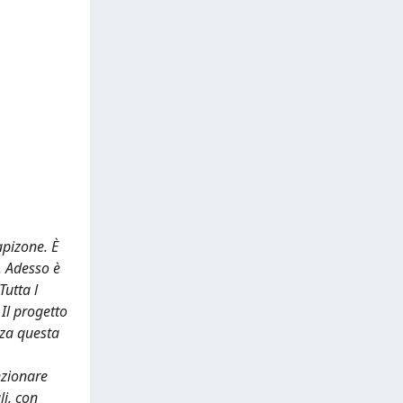
apizone. È
. Adesso è
Tutta l
 Il progetto
iza questa
unzionare
li, con