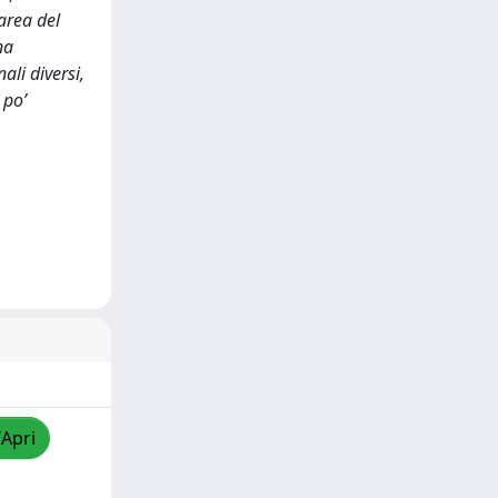
area del
na
ali diversi,
 po’
/Apri