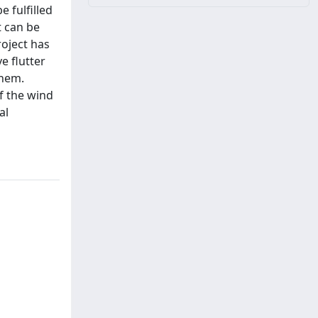
 fulfilled
t can be
roject has
e flutter
them.
of the wind
al