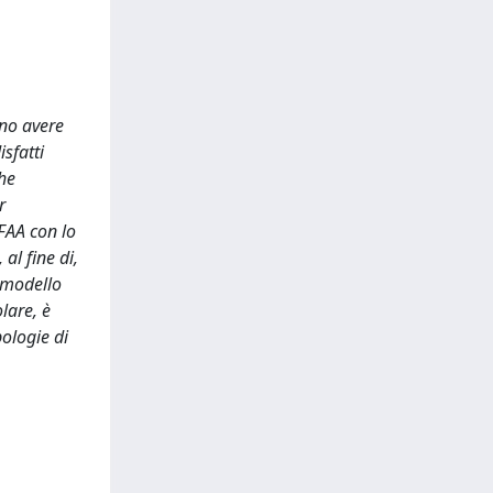
ono avere
sfatti
che
r
 FAA con lo
 al fine di,
n modello
olare, è
ologie di