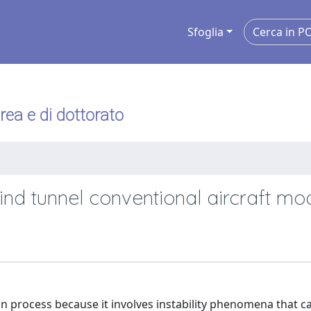
Sfoglia
urea e di dottorato
wind tunnel conventional aircraft mo
ion process because it involves instability phenomena that c