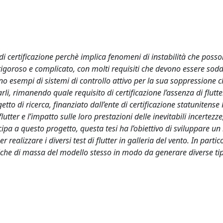
i certificazione perchè implica fenomeni di instabilità che poss
rigoroso e complicato, con molti requisiti che devono essere soddi
no esempi di sistemi di controllo attivo per la sua soppressione 
rli, rimanendo quale requisito di certificazione l’assenza di flutte
tto di ricerca, finanziato dall’ente di certificazione statunitense
utter e l’impatto sulle loro prestazioni delle inevitabili incertezze,
ecipa a questo progetto, questa tesi ha l’obiettivo di sviluppare u
ealizzare i diversi test di flutter in galleria del vento. In partic
tiche di massa del modello stesso in modo da generare diverse tip