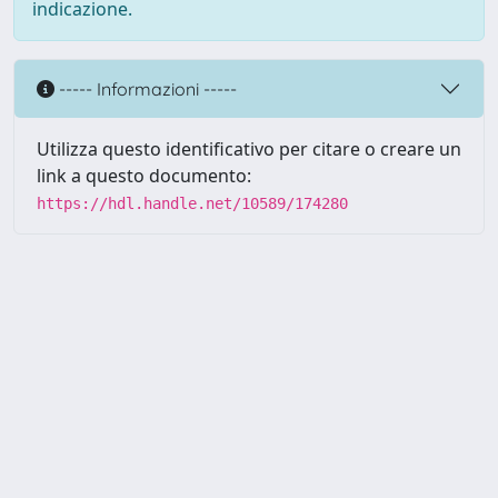
indicazione.
----- Informazioni -----
Utilizza questo identificativo per citare o creare un
link a questo documento:
https://hdl.handle.net/10589/174280
Powered by UNITESI
-
about
UNITESI
-
Utilizzo dei cookie
Copyright © 2026